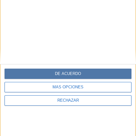
COMPARTÍ ESTA NOTA
EN ESTA NOTA
TEMAS:
PELO
CUIDADOS
ALIMENTOS
Comentarios
DE ACUERDO
MÁS OPCIONES
RECHAZAR