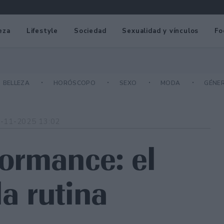
eza
Lifestyle
Sociedad
Sexualidad y vínculos
Fo
BELLEZA
HORÓSCOPO
SEXO
MODA
GÉNE
-11-2025 13:02
formance: el
la rutina