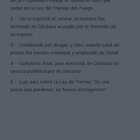
de la Propiedad Privada: el Gobierno tuvo que
ceder en la Ley del Manejo del Fuego
2 -
No le explotó el celular: un hombre fue
detenido en Córdoba acusado por el femicidio de
su esposa
3 -
Condenado por drogas y robo, cuando salió de
prisión fue becario municipal y empleado de Senaf
4 -
Guillermo Arias, juez electoral de Córdoba: no
cesa la polémica por el concurso
5 -
Luis Juez sobre la Ley de Tierras: "Es una
pelea que perdimos, no fuimos inteligentes"