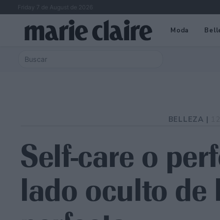
Friday 7 de August de 2026
Moda
Bell
BELLEZA |
12
Self-care o per
lado oculto de 