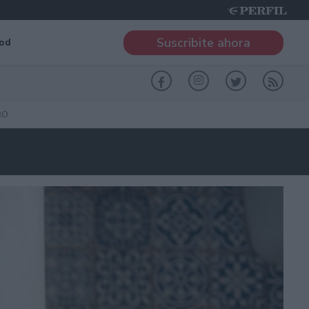
Suscribite ahora
od
RO