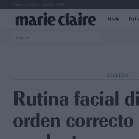
Thursday 6 de August de 2026
Moda
Bell
BELLEZA |
23
Rutina facial di
orden correcto 