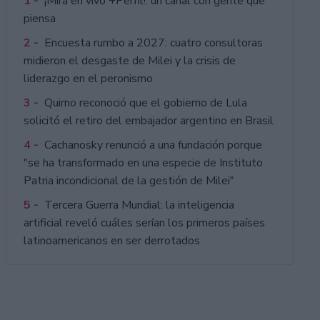
1 -
¡Mirá en vivo +Perfil!: un canal con gente que
piensa
2 -
Encuesta rumbo a 2027: cuatro consultoras
midieron el desgaste de Milei y la crisis de
liderazgo en el peronismo
3 -
Quirno reconoció que el gobierno de Lula
solicitó el retiro del embajador argentino en Brasil
4 -
Cachanosky renunció a una fundación porque
"se ha transformado en una especie de Instituto
Patria incondicional de la gestión de Milei"
5 -
Tercera Guerra Mundial: la inteligencia
artificial reveló cuáles serían los primeros países
latinoamericanos en ser derrotados