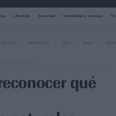
eza
Lifestyle
Sociedad
Sexualidad y vínculos
Fo
BELLEZA
HORÓSCOPO
SEXO
MODA
GÉNE
9-09-2020 12:02
reconocer qué
n