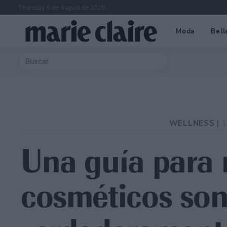
Thursday 6 de August de 2026
Moda
Bell
WELLNESS |
1
Una guía para 
cosméticos so