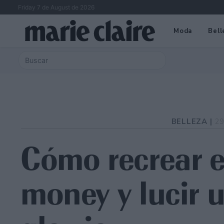
Friday 7 de August de 2026
Moda
Bell
BELLEZA |
29
Cómo recrear e
money y lucir u