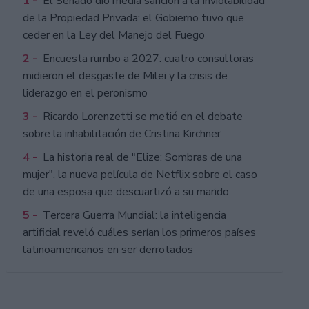
1 -
El Senado dio media sanción a la Inviolabilidad
de la Propiedad Privada: el Gobierno tuvo que
ceder en la Ley del Manejo del Fuego
2 -
Encuesta rumbo a 2027: cuatro consultoras
midieron el desgaste de Milei y la crisis de
liderazgo en el peronismo
3 -
Ricardo Lorenzetti se metió en el debate
sobre la inhabilitación de Cristina Kirchner
4 -
La historia real de "Elize: Sombras de una
mujer", la nueva película de Netflix sobre el caso
de una esposa que descuartizó a su marido
5 -
Tercera Guerra Mundial: la inteligencia
artificial reveló cuáles serían los primeros países
latinoamericanos en ser derrotados