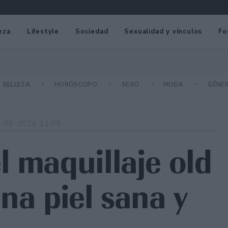
eza
Lifestyle
Sociedad
Sexualidad y vínculos
Fo
BELLEZA
HORÓSCOPO
SEXO
MODA
GÉNE
-06-2026 11:05
l maquillaje old
na piel sana y