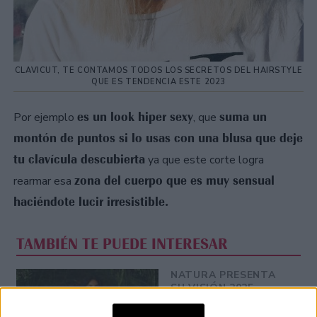
CLAVICUT, TE CONTAMOS TODOS LOS SECRETOS DEL HAIRSTYLE
QUE ES TENDENCIA ESTE 2023
es un look hiper sexy
suma un
Por ejemplo
, que
montón de puntos si lo usas con una blusa que deje
tu clavícula descubierta
ya que este corte logra
zona del cuerpo que es muy sensual
rearmar esa
haciéndote lucir irresistible.
TAMBIÉN TE PUEDE INTERESAR
NATURA PRESENTA
SU VISIÓN 2025-
2050: QUÉ SIGNIFICA
PASAR DE LA