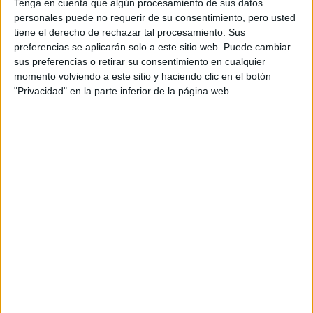
Tenga en cuenta que algún procesamiento de sus datos
personales puede no requerir de su consentimiento, pero usted
tiene el derecho de rechazar tal procesamiento. Sus
preferencias se aplicarán solo a este sitio web. Puede cambiar
el roce del pelo
Pero a la hora de dormir, precisamente
sus preferencias o retirar su consentimiento en cualquier
momento volviendo a este sitio y haciendo clic en el botón
con la clavícula puede generar unas ondas
"Privacidad" en la parte inferior de la página web.
indeseadas en la punta
, que te van a hacer recurrir a
artefactos de calor
para solucionarlo.
Lo ideal es siempre acudir a un experto para que te
asesore correctamente y obviamente para que
realice el corte.
es un corte
Eso sí, hay que aclarar que
ideal para casi cualquier tipo de rostro sólo hay que
tener en cuenta la textura que tiene nuestro cabello
y de qué forma lo queremos peinar.