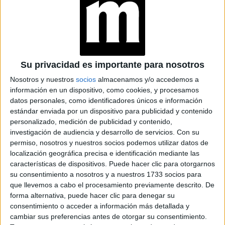
SOSTENIBILIDAD A
LA REGENERACIÓN
¿PELO JOVEN?: ESTO
DICEN LOS
EXPERTOS SOBRE EL
Su privacidad es importante para nosotros
CUIDADO
Nosotros y nuestros
socios
almacenamos y/o accedemos a
información en un dispositivo, como cookies, y procesamos
datos personales, como identificadores únicos e información
CONOCÉ EL RITUAL
estándar enviada por un dispositivo para publicidad y contenido
DE BELLEZA FACIAL
personalizado, medición de publicidad y contenido,
PARA DISMINUIR LAS
investigación de audiencia y desarrollo de servicios.
Con su
ARRUGAS
permiso, nosotros y nuestros socios podemos utilizar datos de
localización geográfica precisa e identificación mediante las
características de dispositivos. Puede hacer clic para otorgarnos
su consentimiento a nosotros y a nuestros 1733 socios para
MANICURA AURA: 5
DISEÑOS PARA
que llevemos a cabo el procesamiento previamente descrito. De
LLEVAR EL EFECTO
forma alternativa, puede hacer clic para denegar su
DIFUMINADO QUE
consentimiento o acceder a información más detallada y
SERÁ TENDENCIA EN
cambiar sus preferencias antes de otorgar su consentimiento.
PRIMAVERA 2026