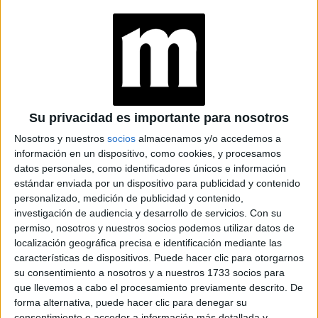
PARA MUJERES
MAYORES DE 50
long bob
Este corte es similar al
, pero con un par de
Su privacidad es importante para nosotros
centímetros de más, Ya que bob largo es perpendicular a
Nosotros y nuestros
socios
almacenamos y/o accedemos a
clavicut
la hombros, mientras el
lleva al menos tres
información en un dispositivo, como cookies, y procesamos
datos personales, como identificadores únicos e información
centímetros más hasta la clavícula.
estándar enviada por un dispositivo para publicidad y contenido
personalizado, medición de publicidad y contenido,
investigación de audiencia y desarrollo de servicios.
Con su
permiso, nosotros y nuestros socios podemos utilizar datos de
localización geográfica precisa e identificación mediante las
características de dispositivos. Puede hacer clic para otorgarnos
su consentimiento a nosotros y a nuestros 1733 socios para
que llevemos a cabo el procesamiento previamente descrito. De
forma alternativa, puede hacer clic para denegar su
consentimiento o acceder a información más detallada y