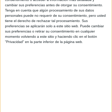
cambiar sus preferencias antes de otorgar su consentimiento.
Tenga en cuenta que algún procesamiento de sus datos
personales puede no requerir de su consentimiento, pero usted
tiene el derecho de rechazar tal procesamiento. Sus
preferencias se aplicarán solo a este sitio web. Puede cambiar
sus preferencias o retirar su consentimiento en cualquier
momento volviendo a este sitio y haciendo clic en el botón
"Privacidad" en la parte inferior de la página web.
ANA DE ARMAS CON UN CLAVICUT EN LA ALFOMBRA ROJA
ondas, liso o totalmente rizado
Con
este corte es fácil
de arreglar, puede ser con una línea central o lateral. Si se
elige lateral, el estilista podrá optar por dejar un lado un
poco más largo que el otro para no perder la línea recta
frontal.