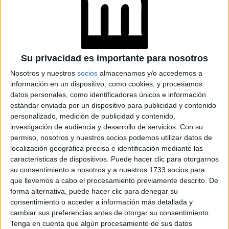
DICEN LOS
EXPERTOS SOBRE EL
CUIDADO
Su privacidad es importante para nosotros
CONOCÉ EL RITUAL
DE BELLEZA FACIAL
Nosotros y nuestros
socios
almacenamos y/o accedemos a
PARA DISMINUIR LAS
información en un dispositivo, como cookies, y procesamos
ARRUGAS
datos personales, como identificadores únicos e información
estándar enviada por un dispositivo para publicidad y contenido
personalizado, medición de publicidad y contenido,
investigación de audiencia y desarrollo de servicios.
Con su
permiso, nosotros y nuestros socios podemos utilizar datos de
localización geográfica precisa e identificación mediante las
es un corte ideal para utilizar el
Cabe destacar que
características de dispositivos. Puede hacer clic para otorgarnos
pelo recogido, con los rodetes naturales y
su consentimiento a nosotros y a nuestros 1733 socios para
que llevemos a cabo el procesamiento previamente descrito. De
desenfadados dan un gran shock de sofisticación
.
forma alternativa, puede hacer clic para denegar su
Todos los looks altos (colitas o trenzas) son muy
consentimiento o acceder a información más detallada y
favorecedores, pero también podés optar por un rodete
cambiar sus preferencias antes de otorgar su consentimiento.
bajo como Audrey.
Tenga en cuenta que algún procesamiento de sus datos