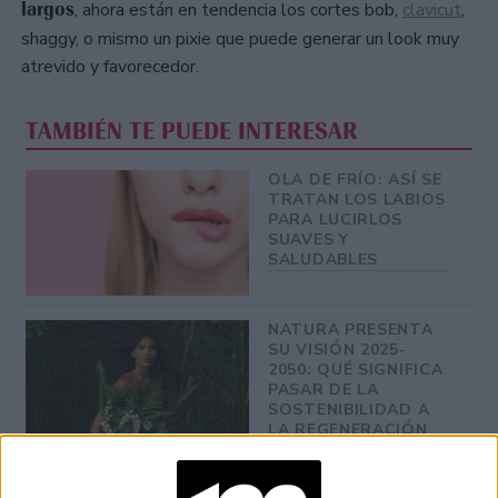
largos
, ahora están en tendencia los cortes bob,
clavicut
,
shaggy, o mismo un pixie que puede generar un look muy
atrevido y favorecedor.
TAMBIÉN TE PUEDE INTERESAR
OLA DE FRÍO: ASÍ SE
TRATAN LOS LABIOS
PARA LUCIRLOS
SUAVES Y
SALUDABLES
NATURA PRESENTA
SU VISIÓN 2025-
2050: QUÉ SIGNIFICA
PASAR DE LA
SOSTENIBILIDAD A
LA REGENERACIÓN
¿PELO JOVEN?: ESTO