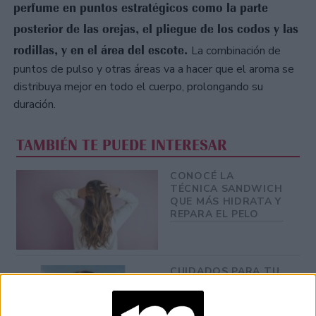
perfume en puntos estratégicos como la parte
posterior de las orejas, el pliegue de los codos y las
rodillas, y en el área del escote.
La combinación de
puntos de pulso y otras áreas va a hacer que el aroma se
distribuya mejor en todo el cuerpo, prolongando su
duración.
TAMBIÉN TE PUEDE INTERESAR
CONOCÉ LA
TÉCNICA SANDWICH
QUE MÁS HIDRATA Y
REPARA EL PELO
CUIDADOS PARA TU
PIEL DEL
ENVEJECIMIENTO
CAUSADO POR LA