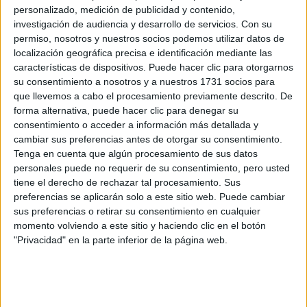
Sabrina también utiliza sus redes para compartir
personalizado, medición de publicidad y contenido,
investigación de audiencia y desarrollo de servicios.
Con su
momentos detrás de cámaras, estilismos navideños y
permiso, nosotros y nuestros socios podemos utilizar datos de
mensajes que refuerzan el espíritu de unión y alegría
localización geográfica precisa e identificación mediante las
característico de la Navidad. Sus publicaciones, cargadas
características de dispositivos. Puede hacer clic para otorgarnos
de brillo y encanto, han inspirado a sus seguidores a
su consentimiento a nosotros y a nuestros 1731 socios para
sumarse al estilo "Carpenter navideño" con prendas y
que llevemos a cabo el procesamiento previamente descrito. De
forma alternativa, puede hacer clic para denegar su
accesorios similares.
consentimiento o acceder a información más detallada y
cambiar sus preferencias antes de otorgar su consentimiento.
EL ÍCONO FESTIVO QUE NECESITÁBAMOS
Tenga en cuenta que algún procesamiento de sus datos
En un mundo donde la Navidad está llena de íconos
personales puede no requerir de su consentimiento, pero usted
tradicionales, Sabrina Carpenter emerge como la figura
tiene el derecho de rechazar tal procesamiento. Sus
que representa una celebración moderna: inclusiva, creativa
preferencias se aplicarán solo a este sitio web. Puede cambiar
sus preferencias o retirar su consentimiento en cualquier
y con un estilo que redefine el glamour festivo. Ya sea a
momento volviendo a este sitio y haciendo clic en el botón
través de la música, la moda o su contagioso carisma,
"Privacidad" en la parte inferior de la página web.
Sabrina se posiciona como un referente de la temporada.
at redacción Marie Claire