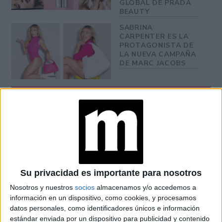
GLOBAL DE PRADA
BEAUTY
SABRINA
CARPENTER ES LA
PROTAGONISTA DE
LA NUEVA CAMPAÑA
DE MARC JACOBS
El talento vocal de Sabrina es otro de los motivos que la
convierten en la princesa de la Navidad. Sus
interpretaciones de clásicos navideños, junto con canciones
originales como
"Nonsense Christmas"
, logran transmitir
la alegría y el espíritu de estas fechas, mientras resuenan
con una vibra juvenil y fresca que conecta con las nuevas
Su privacidad es importante para nosotros
generaciones.
Nosotros y nuestros
socios
almacenamos y/o accedemos a
información en un dispositivo, como cookies, y procesamos
MÁS ALLÁ DE LA PANTALLA: SU IMPACTO EN REDES
datos personales, como identificadores únicos e información
SOCIALES
estándar enviada por un dispositivo para publicidad y contenido