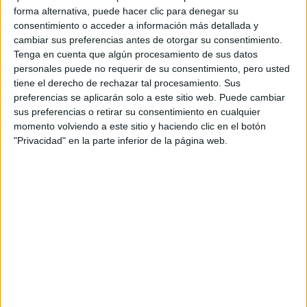
E
n el rostro
: Aplica el aceite con pequeños
forma alternativa, puede hacer clic para denegar su
toques utilizando una brocha plana o tus
consentimiento o acceder a información más detallada y
dedos, enfocándote en los puntos de luz del
cambiar sus preferencias antes de otorgar su consentimiento.
rostro, como los pómulos, el puente de la nariz y la
Tenga en cuenta que algún procesamiento de sus datos
personales puede no requerir de su consentimiento, pero usted
frente, justo por encima de las cejas. Esto dará como
tiene el derecho de rechazar tal procesamiento. Sus
resultado un rostro radiante y luminoso.
preferencias se aplicarán solo a este sitio web. Puede cambiar
sus preferencias o retirar su consentimiento en cualquier
E
n el cuerpo
: Calienta unas gotas del aceite
momento volviendo a este sitio y haciendo clic en el botón
"Privacidad" en la parte inferior de la página web.
entre tus manos y, a continuación, aplícalo en
las zonas que desees iluminar, con
movimientos suaves de alisado. Así conseguirás una
piel suave y sedosa, con un sutil resplandor.
E
n el cabello
: Añade unos toques en los
largos y las puntas del cabello para darle un
acabado brillante, con reflejos dorados y
rosados que aportan una sensación de frescura y
luminosidad.