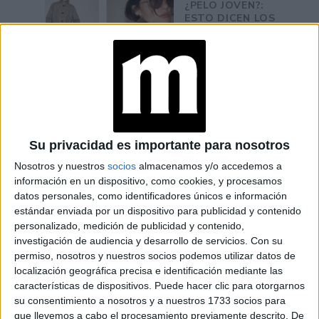
¿PELO JOVEN?:
ESTO DICEN LOS
EXPERTOS SOBRE
EL CUIDADO
CONOCÉ EL
RITUAL DE
BELLEZA FACIAL
PARA DISMINUIR
LAS ARRUGAS
Su privacidad es importante para nosotros
Nosotros y nuestros
socios
almacenamos y/o accedemos a
MANICURA AURA:
información en un dispositivo, como cookies, y procesamos
5 DISEÑOS PARA
datos personales, como identificadores únicos e información
LLEVAR EL EFECTO
estándar enviada por un dispositivo para publicidad y contenido
DIFUMINADO QUE
personalizado, medición de publicidad y contenido,
SERÁ TENDENCIA
investigación de audiencia y desarrollo de servicios.
Con su
EN PRIMAVERA
2026
permiso, nosotros y nuestros socios podemos utilizar datos de
localización geográfica precisa e identificación mediante las
características de dispositivos. Puede hacer clic para otorgarnos
su consentimiento a nosotros y a nuestros 1733 socios para
que llevemos a cabo el procesamiento previamente descrito. De