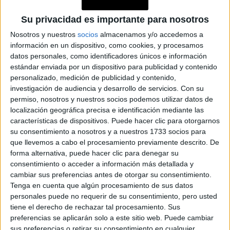
PASIONES: LA
PROPUESTA DEL
Su privacidad es importante para nosotros
EVENTO DE
PERFUMERÍAS
Nosotros y nuestros
socios
almacenamos y/o accedemos a
ROUGE EN ALTO
información en un dispositivo, como cookies, y procesamos
PALERMO
datos personales, como identificadores únicos e información
estándar enviada por un dispositivo para publicidad y contenido
DÍA DEL PADRE: UNA
personalizado, medición de publicidad y contenido,
GUÍA PARA SABER
QUÉ TIPO DE
investigación de audiencia y desarrollo de servicios.
Con su
FRAGANCIA
permiso, nosotros y nuestros socios podemos utilizar datos de
REGALARLE A PAPÁ
localización geográfica precisa e identificación mediante las
características de dispositivos. Puede hacer clic para otorgarnos
LANZAMIENTO:
su consentimiento a nosotros y a nuestros 1733 socios para
ESTAS SON LAS
que llevemos a cabo el procesamiento previamente descrito. De
NOVEDADES DE
forma alternativa, puede hacer clic para denegar su
BELLEZA DEL MES
consentimiento o acceder a información más detallada y
cambiar sus preferencias antes de otorgar su consentimiento.
Tenga en cuenta que algún procesamiento de sus datos
personales puede no requerir de su consentimiento, pero usted
tiene el derecho de rechazar tal procesamiento. Sus
Un beneficio adicional de usar estas fragancias más cálidas
preferencias se aplicarán solo a este sitio web. Puede cambiar
es que a menudo duran mucho más que nuestras
sus preferencias o retirar su consentimiento en cualquier