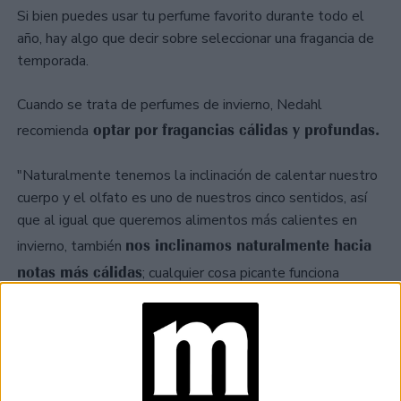
Si bien puedes usar tu perfume favorito durante todo el
año, hay algo que decir sobre seleccionar una fragancia de
temporada.
Cuando se trata de perfumes de invierno, Nedahl
optar por fragancias cálidas y profundas.
recomienda
"Naturalmente tenemos la inclinación de calentar nuestro
cuerpo y el olfato es uno de nuestros cinco sentidos, así
que al igual que queremos alimentos más calientes en
nos inclinamos naturalmente hacia
invierno, también
notas más cálidas
; cualquier cosa picante funciona
maravillosamente para hacerte sentir cálido".
TAMBIÉN TE PUEDE INTERESAR
PAPÁS ÚNICOS
COMO SUS