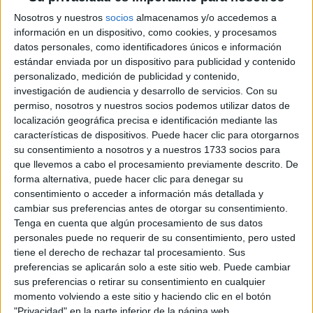
Considera la cobertura y el
Nosotros y nuestros
socios
almacenamos y/o accedemos a
acabado:
información en un dispositivo, como cookies, y procesamos
datos personales, como identificadores únicos e información
estándar enviada por un dispositivo para publicidad y contenido
La cobertura y el acabado de la base de maquillaje
personalizado, medición de publicidad y contenido,
también son aspectos importantes a tener en cuenta. Si
investigación de audiencia y desarrollo de servicios.
Con su
buscas una cobertura completa para ocultar
permiso, nosotros y nuestros socios podemos utilizar datos de
elige una base de alta cobertura.
imperfecciones,
Si
localización geográfica precisa e identificación mediante las
características de dispositivos. Puede hacer clic para otorgarnos
prefieres un aspecto más natural, opta por una base de
su consentimiento a nosotros y a nuestros 1733 socios para
cobertura ligera a media.
que llevemos a cabo el procesamiento previamente descrito. De
forma alternativa, puede hacer clic para denegar su
En cuanto al acabado, las bases pueden ser mate,
consentimiento o acceder a información más detallada y
luminosas o satinadas. La elección depende de tus
cambiar sus preferencias antes de otorgar su consentimiento.
preferencias personales y del resultado que desees
Tenga en cuenta que algún procesamiento de sus datos
personales puede no requerir de su consentimiento, pero usted
Las bases mate son ideales para pieles grasas
lograr.
tiene el derecho de rechazar tal procesamiento. Sus
o mixtas
, mientras que las bases luminosas brindan un
preferencias se aplicarán solo a este sitio web. Puede cambiar
aspecto radiante y fresco.
sus preferencias o retirar su consentimiento en cualquier
momento volviendo a este sitio y haciendo clic en el botón
"Privacidad" en la parte inferior de la página web.