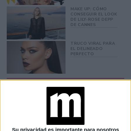
MAKE UP: CÓMO
CONSEGUIR EL LOOK
DE LILY-ROSE DEPP
DE CANNES
TRUCO VIRAL PARA
EL DELINEADO
PERFECTO
Además, ten en cuenta que el tono de tu piel puede
cambiar ligeramente según la temporada, por lo que es
recomendable tener dos tonos de base, uno para el
invierno y otro para el verano, y mezclarlos según sea
necesario.
Su privacidad es importante para nosotros