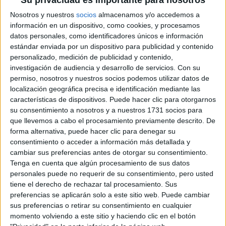
Su privacidad es importante para nosotros
Nosotros y nuestros
socios
almacenamos y/o accedemos a
información en un dispositivo, como cookies, y procesamos
datos personales, como identificadores únicos e información
estándar enviada por un dispositivo para publicidad y contenido
personalizado, medición de publicidad y contenido,
investigación de audiencia y desarrollo de servicios.
Con su
permiso, nosotros y nuestros socios podemos utilizar datos de
localización geográfica precisa e identificación mediante las
características de dispositivos. Puede hacer clic para otorgarnos
su consentimiento a nosotros y a nuestros 1731 socios para
que llevemos a cabo el procesamiento previamente descrito. De
forma alternativa, puede hacer clic para denegar su
consentimiento o acceder a información más detallada y
FOOD
01-04-2026 17:02
cambiar sus preferencias antes de otorgar su consentimiento.
Receta de otoño: cómo hacer
Tenga en cuenta que algún procesamiento de sus datos
zanahorias asadas con hummus
personales puede no requerir de su consentimiento, pero usted
casero
tiene el derecho de rechazar tal procesamiento. Sus
preferencias se aplicarán solo a este sitio web. Puede cambiar
Simple, cálida y consciente, esta receta de zanahorias
sus preferencias o retirar su consentimiento en cualquier
orgánicas asadas con hummus invita a reconectar con los
momento volviendo a este sitio y haciendo clic en el botón
sabores de otoño y a redescubrir la belleza de lo esencial.