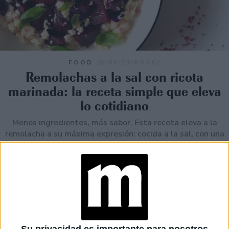
FOOD
28-04-2026 08:02
Remolachas a la sal con ricota
marinada: la receta simple que eleva
lo cotidiano
Menos ingredientes, más sabor. Esta receta eleva a la
remolacha a su máxima expresión: cocida a la sal, con una
textura intensa y acompañada por la frescura de una
ricota marinada y albahaca. Un plato de Aye Jaquenod
que demuestra que lo simple también puede ser
extraordinario.