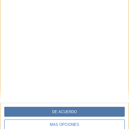
MODA
02-09-2024 12:45
Las botas largas inspiradas en “Emily
in Paris” serán la tendencia esta
primavera
Si no sabés cómo combinar colores llamativos en la
próxima primavera, tenemos la solución para vos. Lily
Collins de “Emily in Paris” luce las botas ideales para
estar a la moda.
DE ACUERDO
MÁS OPCIONES