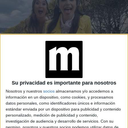
MODA
19-08-2025 13:23
La tendencia polémica que vimos en
Emily in Paris y más de una se
Su privacidad es importante para nosotros
atreverá a llevar
Nosotros y nuestros
socios
almacenamos y/o accedemos a
información en un dispositivo, como cookies, y procesamos
La nueva temporada de Emily in Paris se está rodando y
datos personales, como identificadores únicos e información
fotos de los más icónicos looks se filtran en redes, y las
estándar enviada por un dispositivo para publicidad y contenido
amantes de la serie quieren replicar o cuestionar los
personalizado, medición de publicidad y contenido,
outfits de la protagonista.
investigación de audiencia y desarrollo de servicios.
Con su
permiso, nosotros y nuestros socios podemos utilizar datos de