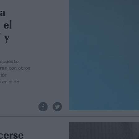
la
 el
 y
impuesto
ran con otros
ción
 en si te
cerse