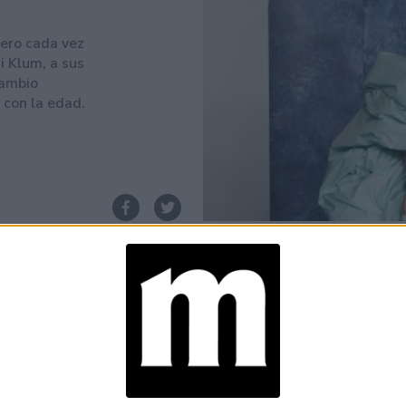
pero cada vez
i Klum, a sus
cambio
con la edad.
Espacio Publicitario