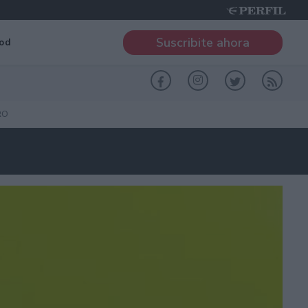
Suscribite ahora
od
RO