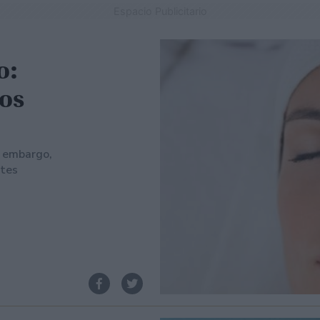
Espacio Publicitario
o:
tos
n embargo,
ntes