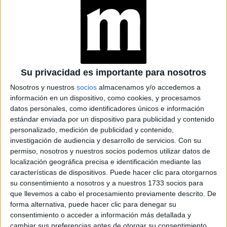
Su privacidad es importante para nosotros
Nosotros y nuestros
socios
almacenamos y/o accedemos a
información en un dispositivo, como cookies, y procesamos
datos personales, como identificadores únicos e información
estándar enviada por un dispositivo para publicidad y contenido
personalizado, medición de publicidad y contenido,
ENTREVISTA
19-03-2026 08:02
investigación de audiencia y desarrollo de servicios.
Con su
Franco Masini, protagonista de Amor
permiso, nosotros y nuestros socios podemos utilizar datos de
animal (Prime Video): "Me gusta
localización geográfica precisa e identificación mediante las
características de dispositivos. Puede hacer clic para otorgarnos
desafiarme para ser mejor actor y
su consentimiento a nosotros y a nuestros 1733 socios para
persona"
que llevemos a cabo el procesamiento previamente descrito. De
forma alternativa, puede hacer clic para denegar su
Frecuenta las primeras filas de las capitales de la moda,
consentimiento o acceder a información más detallada y
pero elige quedarse en su barrio. Alterna rodajes
cambiar sus preferencias antes de otorgar su consentimiento.