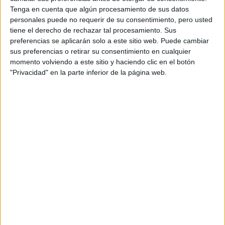
internacionales con estrenos locales como Amor Animal,
Tenga en cuenta que algún procesamiento de sus datos
la nueva serie de Prime Video. Franco Masini encarna una
personales puede no requerir de su consentimiento, pero usted
generación que no necesita elegir entre mundos: los
tiene el derecho de rechazar tal procesamiento. Sus
habita todos con naturalidad y ambición.
preferencias se aplicarán solo a este sitio web. Puede cambiar
sus preferencias o retirar su consentimiento en cualquier
momento volviendo a este sitio y haciendo clic en el botón
"Privacidad" en la parte inferior de la página web.
Espacio Publicitario
COOLTURA