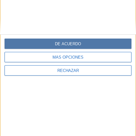
DE ACUERDO
MÁS OPCIONES
RECHAZAR
COLUMNA
20-07-2025 08:02
Día de la amistad: masculinidades,
estereotipos y la urgencia de construir
nuevas formas de vincularse
El 20 de julio se celebra el Día del Amigo, pero no todas
las amistades se viven de la misma manera. ¿Por qué
muchos hombres se sienten solos incluso rodeados de