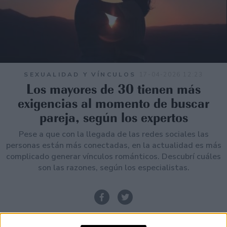
SEXUALIDAD Y VÍNCULOS
17-04-2026 12:23
Los mayores de 30 tienen más
exigencias al momento de buscar
pareja, según los expertos
Pese a que con la llegada de las redes sociales las
personas están más conectadas, en la actualidad es más
complicado generar vínculos románticos. Descubrí cuáles
son las razones, según los especialistas.