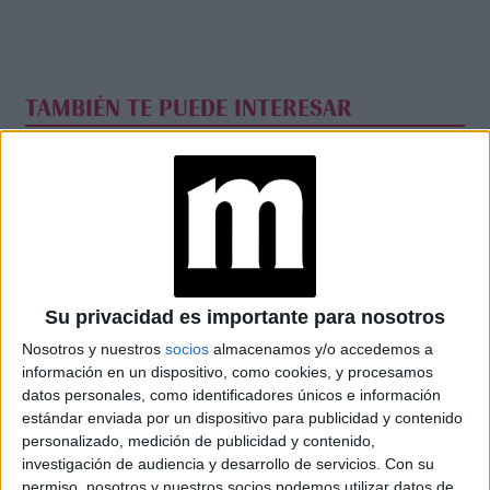
TAMBIÉN TE PUEDE INTERESAR
AMOR O
MANIPULACIÓN:
CLAVES PARA
RECONOCER A UN
NARCISISTA EN UNA
RELACIÓN
EL RITUAL DE AÑO
NUEVO 2026 PARA
Su privacidad es importante para nosotros
ATRAER LA
FORTUNA, EL
Nosotros y nuestros
socios
almacenamos y/o accedemos a
DINERO Y EL AMOR
información en un dispositivo, como cookies, y procesamos
datos personales, como identificadores únicos e información
estándar enviada por un dispositivo para publicidad y contenido
personalizado, medición de publicidad y contenido,
investigación de audiencia y desarrollo de servicios.
Con su
permiso, nosotros y nuestros socios podemos utilizar datos de