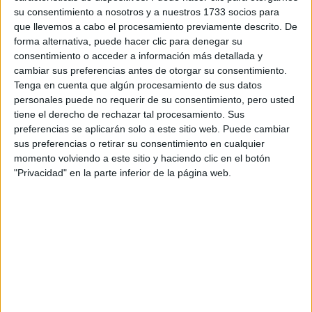
su consentimiento a nosotros y a nuestros 1733 socios para
que llevemos a cabo el procesamiento previamente descrito. De
forma alternativa, puede hacer clic para denegar su
consentimiento o acceder a información más detallada y
cambiar sus preferencias antes de otorgar su consentimiento.
Tenga en cuenta que algún procesamiento de sus datos
personales puede no requerir de su consentimiento, pero usted
tiene el derecho de rechazar tal procesamiento. Sus
preferencias se aplicarán solo a este sitio web. Puede cambiar
sus preferencias o retirar su consentimiento en cualquier
momento volviendo a este sitio y haciendo clic en el botón
Accedé a los beneficios para suscriptores
"Privacidad" en la parte inferior de la página web.
Contenidos exclusivos
Sorteos
Descuentos en publicaciones
Participación en los eventos organizados por
Editorial Perfil.
Suscribite ahora