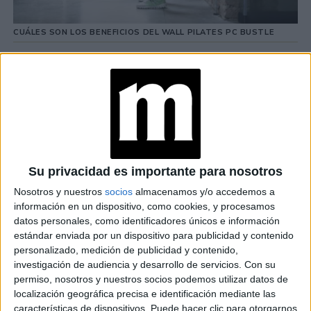
CUÁLES SON LOS BENEFICIOS DEL WALL PILATES PC BUSTLE
Los ejercicios que se realizan principalmente con el wall
pilates son el fortalecimiento de glúteos y piernas,
tonificación de brazos y fortalecimiento de los
abdominales.
Sentado, parado y acostado, se pueden realizar los
ejercicios repetitivos desde casa o en cualquier lugar con
Su privacidad es importante para nosotros
tan solo ayuda de una pared.
Nosotros y nuestros
socios
almacenamos y/o accedemos a
información en un dispositivo, como cookies, y procesamos
GALERÍA DE IMÁGENES
datos personales, como identificadores únicos e información
estándar enviada por un dispositivo para publicidad y contenido
personalizado, medición de publicidad y contenido,
investigación de audiencia y desarrollo de servicios.
Con su
permiso, nosotros y nuestros socios podemos utilizar datos de
localización geográfica precisa e identificación mediante las
características de dispositivos. Puede hacer clic para otorgarnos