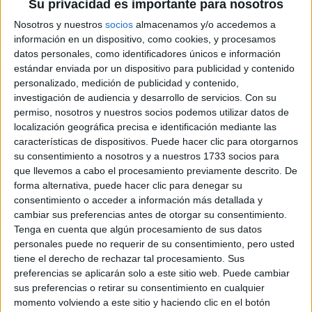
Su privacidad es importante para nosotros
QUE SE VIERON EN
LA MET GALA, Y QUE
Nosotros y nuestros
socios
almacenamos y/o accedemos a
SORPRESIVAMENTE
información en un dispositivo, como cookies, y procesamos
NO SON JEANS
datos personales, como identificadores únicos e información
estándar enviada por un dispositivo para publicidad y contenido
CHANEL CRUISE
2026/27: CÓMO
personalizado, medición de publicidad y contenido,
MATTHIEU BLAZY
investigación de audiencia y desarrollo de servicios.
Con su
REINTERPRETA EL
permiso, nosotros y nuestros socios podemos utilizar datos de
ADN DE LA MAISON
localización geográfica precisa e identificación mediante las
EN BIARRITZ
características de dispositivos. Puede hacer clic para otorgarnos
CHANEL J12: DISEÑO,
su consentimiento a nosotros y a nuestros 1733 socios para
ELEGANCIA Y UNA
que llevemos a cabo el procesamiento previamente descrito. De
NUEVA MANERA DE
forma alternativa, puede hacer clic para denegar su
HABITAR EL TIEMPO
consentimiento o acceder a información más detallada y
cambiar sus preferencias antes de otorgar su consentimiento.
Tenga en cuenta que algún procesamiento de sus datos
personales puede no requerir de su consentimiento, pero usted
tiene el derecho de rechazar tal procesamiento. Sus
¿Cómo describirías tu relación con los perfumes?
preferencias se aplicarán solo a este sitio web. Puede cambiar
sus preferencias o retirar su consentimiento en cualquier
momento volviendo a este sitio y haciendo clic en el botón
-Me atraen las fragancias que se sienten auténticas, no