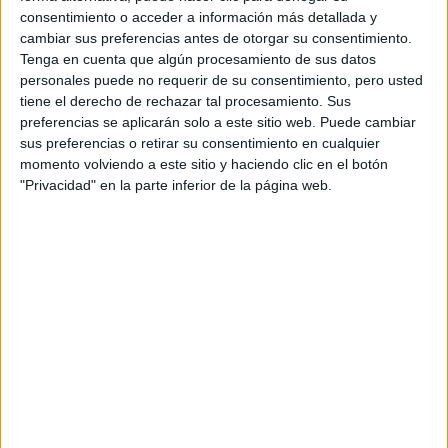
inferior del abdomen, centrándose en lograr que la panza
consentimiento o acceder a información más detallada y
se infle al inhalar. La mano que está sobre el pecho
cambiar sus preferencias antes de otorgar su consentimiento.
debería permanecer casi quieta. Al exhalar, desinflar
Tenga en cuenta que algún procesamiento de sus datos
personales puede no requerir de su consentimiento, pero usted
dejar salir el aire suavemente
lentamente la panza y
tiene el derecho de rechazar tal procesamiento. Sus
por la nariz
. De nuevo, la mano que está sobre el pecho
preferencias se aplicarán solo a este sitio web. Puede cambiar
permanece casi quieta. Se puede repetir varias veces al
sus preferencias o retirar su consentimiento en cualquier
momento volviendo a este sitio y haciendo clic en el botón
día.
"Privacidad" en la parte inferior de la página web.
“Si algún pensamiento o situación externa te distrae,
simplemente volvé la atención a tu respiración y continuá
la práctica. Con este sencillo ejercicio vas a descubrir cómo
tu ecosistema interno puede predominar sobre el exterior,
de modo que ninguna circunstancia de tu vida ni de tu
estado interno, emocional, mental e incluso en su
incidencia física, sea determinado por lo que te rodea sino
por tu propia decisión de cómo te
determinado
querés sentir
”, añade Incola.