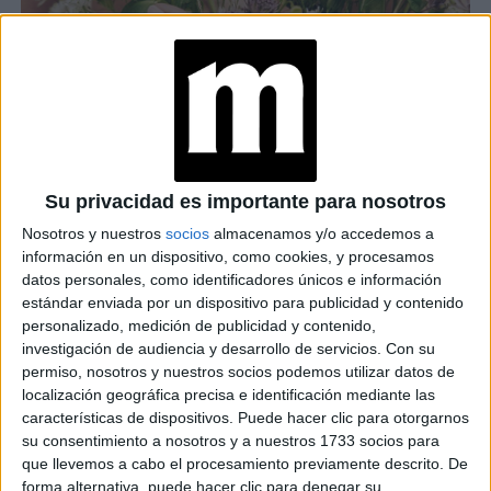
Su privacidad es importante para nosotros
Nosotros y nuestros
socios
almacenamos y/o accedemos a
información en un dispositivo, como cookies, y procesamos
datos personales, como identificadores únicos e información
estándar enviada por un dispositivo para publicidad y contenido
personalizado, medición de publicidad y contenido,
investigación de audiencia y desarrollo de servicios.
Con su
permiso, nosotros y nuestros socios podemos utilizar datos de
Consultada al respecto, Cecilia Incola, profesora de yoga
localización geográfica precisa e identificación mediante las
integral, comparte su técnica: sentada o recostada, colocar
características de dispositivos. Puede hacer clic para otorgarnos
su consentimiento a nosotros y a nuestros 1733 socios para
una mano en el pecho y otra en el abdomen. Inspirar por
que llevemos a cabo el procesamiento previamente descrito. De
nariz lenta y profundamente y guiar el aire hasta la parte
forma alternativa, puede hacer clic para denegar su