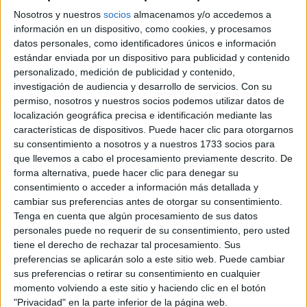
claros sobre nuestro desempeño, los desafíos y el viaje
Nosotros y nuestros
socios
almacenamos y/o accedemos a
por delante. Destacaremos cómo nos estamos
información en un dispositivo, como cookies, y procesamos
datos personales, como identificadores únicos e información
desempeñando en cada compromiso con información
estándar enviada por un dispositivo para publicidad y contenido
concreta y auditada sobre nuestros avances, resultados e
personalizado, medición de publicidad y contenido,
iniciativas sostenibles. En nuestro viaje de transparencia,
investigación de audiencia y desarrollo de servicios.
Con su
también creo que debemos cerrar la brecha entre los
permiso, nosotros y nuestros socios podemos utilizar datos de
comunicación interna y comunicación externa. Por lo tanto,
localización geográfica precisa e identificación mediante las
características de dispositivos. Puede hacer clic para otorgarnos
este informe estará disponible para todos en Garnier.com
su consentimiento a nosotros y a nuestros 1733 socios para
y se dirigirá a todas las personas (empleados, prensa,
que llevemos a cabo el procesamiento previamente descrito. De
en
consumidores, ONG, etc.) interesado en sumergirse
forma alternativa, puede hacer clic para denegar su
nuestro viaje sostenible y saber más sobre el
consentimiento o acceder a información más detallada y
cambiar sus preferencias antes de otorgar su consentimiento.
progreso
de Garnier dentro de sus cinco áreas principales
Tenga en cuenta que algún procesamiento de sus datos
de enfoque de Belleza Verde.
personales puede no requerir de su consentimiento, pero usted
tiene el derecho de rechazar tal procesamiento. Sus
preferencias se aplicarán solo a este sitio web. Puede cambiar
-¿Cuáles son los principales desafíos?
sus preferencias o retirar su consentimiento en cualquier
momento volviendo a este sitio y haciendo clic en el botón
-Cambiar la forma en que operamos es un viaje a largo
"Privacidad" en la parte inferior de la página web.