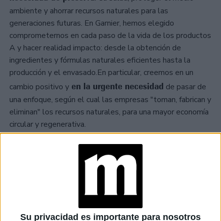
ambiente y ahorrar recursos naturales para las
generaciones futuras. En Garnier, hemos elegido
comprometernos en cada paso de la vida de los productos
A y hacer realidad impacto: desde la obtención de
ingredientes y fórmulas naturales eficientes hasta la
producción y el envasado.En particular, creemos en un
en la urgente necesidad
cambio positivo y
de pasar de
una enfoque, según el cual las empresas "toman, fabrican y
eliminan" los recursos naturales, para una mayor economía
circular y regenerativa.
-¿Por qué están elaborando un informe de progreso
hoy y para quién es?
-La transparencia sigue siendo parte de nuestro viaje hacia
la sostenibilidad
. Estamos comprometidos a
comunicando nuestro progreso abiertamente, siendo
Su privacidad es importante para nosotros