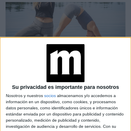
"En el yoga se va logrando cómo mejorar la postura, como
podér mejorar y fortalecer el cuerpo y cómo vas a
Su privacidad es importante para nosotros
flexibilizarte completamente... Cómo es en el yoga, es en
Nosotros y nuestros
socios
almacenamos y/o accedemos a
la vida. Esta práctica ayuda además a soltar la exigencias,
información en un dispositivo, como cookies, y procesamos
datos personales, como identificadores únicos e información
Franzoni,
las culpas y las molestas diarias", comenta
que
estándar enviada por un dispositivo para publicidad y contenido
acaba de lanzar una colección cápsula de mats
personalizado, medición de publicidad y contenido,
House of Mats
sustentables con la firma
. Coraje,
investigación de audiencia y desarrollo de servicios.
Con su