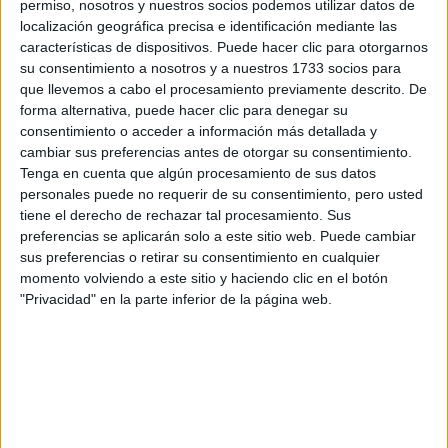
Abundancia, Anímate y Gratitud son los tres modelos que
permiso, nosotros y nuestros socios podemos utilizar datos de
localización geográfica precisa e identificación mediante las
con sus diseños animan a prácticar yoga y sentirse mejor.
características de dispositivos. Puede hacer clic para otorgarnos
su consentimiento a nosotros y a nuestros 1733 socios para
que llevemos a cabo el procesamiento previamente descrito. De
forma alternativa, puede hacer clic para denegar su
consentimiento o acceder a información más detallada y
GALERÍA DE IMÁGENES
cambiar sus preferencias antes de otorgar su consentimiento.
Tenga en cuenta que algún procesamiento de sus datos
personales puede no requerir de su consentimiento, pero usted
tiene el derecho de rechazar tal procesamiento. Sus
preferencias se aplicarán solo a este sitio web. Puede cambiar
sus preferencias o retirar su consentimiento en cualquier
momento volviendo a este sitio y haciendo clic en el botón
"Privacidad" en la parte inferior de la página web.
Accedé a los beneficios para suscriptores
Contenidos exclusivos
Sorteos