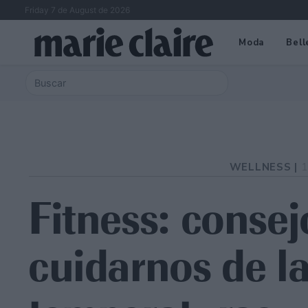
Friday 7 de August de 2026
Moda
Bell
WELLNESS |
1
Fitness: consej
cuidarnos de la