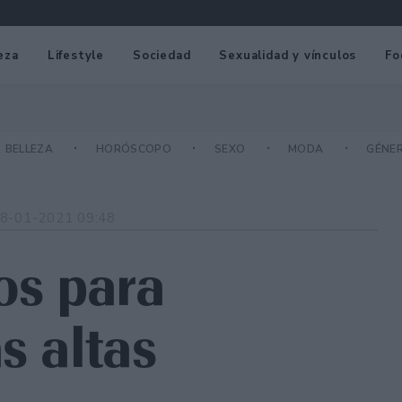
eza
Lifestyle
Sociedad
Sexualidad y vínculos
Fo
BELLEZA
HORÓSCOPO
SEXO
MODA
GÉNE
8-01-2021 09:48
os para
s altas