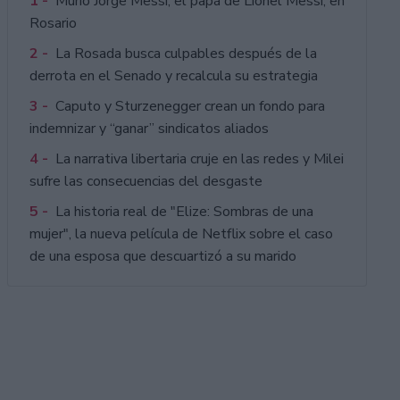
1 -
Murió Jorge Messi, el papá de Lionel Messi, en
Rosario
2 -
La Rosada busca culpables después de la
derrota en el Senado y recalcula su estrategia
3 -
Caputo y Sturzenegger crean un fondo para
indemnizar y “ganar” sindicatos aliados
4 -
La narrativa libertaria cruje en las redes y Milei
sufre las consecuencias del desgaste
5 -
La historia real de "Elize: Sombras de una
mujer", la nueva película de Netflix sobre el caso
de una esposa que descuartizó a su marido