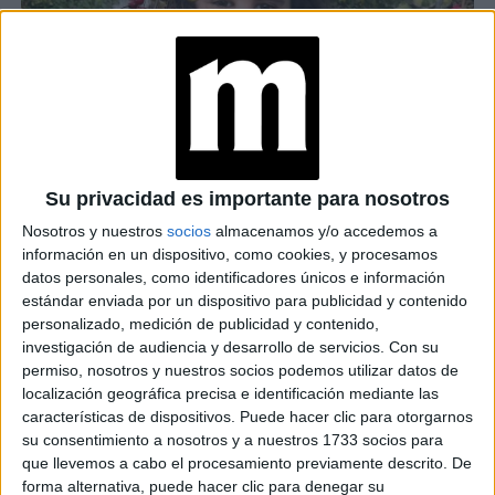
Su privacidad es importante para nosotros
actriz
La artista ha expresado a la prensa su sueño de ser
,
Nosotros y nuestros
socios
almacenamos y/o accedemos a
información en un dispositivo, como cookies, y procesamos
y poco a poco se va abriendo camino con su preparación en
datos personales, como identificadores únicos e información
teatro y baile
, y aptitudes artísticas que ha demostrado a
estándar enviada por un dispositivo para publicidad y contenido
través de sus cuentas de TikTok, Instagram y Twitter.
personalizado, medición de publicidad y contenido,
investigación de audiencia y desarrollo de servicios.
Con su
permiso, nosotros y nuestros socios podemos utilizar datos de
localización geográfica precisa e identificación mediante las
características de dispositivos. Puede hacer clic para otorgarnos
GALERÍA DE IMÁGENES
su consentimiento a nosotros y a nuestros 1733 socios para
que llevemos a cabo el procesamiento previamente descrito. De
forma alternativa, puede hacer clic para denegar su