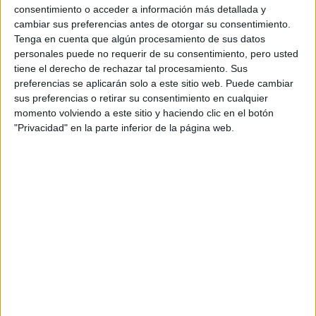
consentimiento o acceder a información más detallada y
cambiar sus preferencias antes de otorgar su consentimiento.
Tenga en cuenta que algún procesamiento de sus datos
personales puede no requerir de su consentimiento, pero usted
tiene el derecho de rechazar tal procesamiento. Sus
preferencias se aplicarán solo a este sitio web. Puede cambiar
sus preferencias o retirar su consentimiento en cualquier
Accedé a los beneficios para suscriptores
momento volviendo a este sitio y haciendo clic en el botón
"Privacidad" en la parte inferior de la página web.
Contenidos exclusivos
Sorteos
Descuentos en publicaciones
Participación en los eventos organizados por
Editorial Perfil.
Suscribite ahora
COMPARTÍ ESTA NOTA