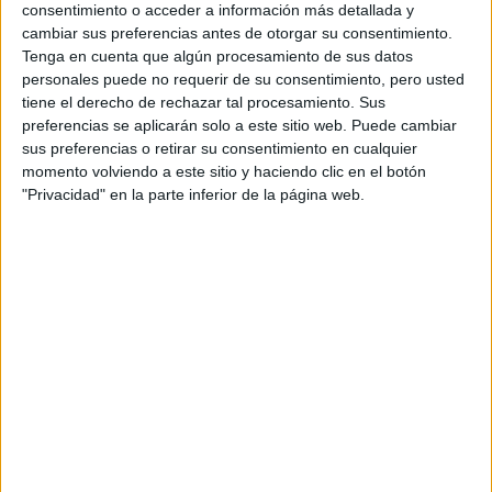
consentimiento o acceder a información más detallada y
cambiar sus preferencias antes de otorgar su consentimiento.
FAKE NEWS E
Tenga en cuenta que algún procesamiento de sus datos
INTELIGENCIA
personales puede no requerir de su consentimiento, pero usted
ARTIFICIAL: POR
tiene el derecho de rechazar tal procesamiento. Sus
QUÉ YA NO
preferencias se aplicarán solo a este sitio web. Puede cambiar
SABEMOS QUÉ ES
REAL EN REDES
sus preferencias o retirar su consentimiento en cualquier
momento volviendo a este sitio y haciendo clic en el botón
"Privacidad" en la parte inferior de la página web.
Por su parte, en una investigación de la Secretaría de
políticas económicas ‘El costo de cuidar, las brechas de
género en la economía argentina’ destaca que según datos
publicados por el INDEC, la tasa de participación de las
mujeres en el Trabajo Doméstico y de Cuidados No
fue del 91,7% mientras que la
Remunerado (TDCNR)
de los varones fue 75,1%.
En promedio, este trabajo
les insume a las mujeres 6,5 horas diarias, en tanto que a
los varones les lleva 3,7 horas por día.