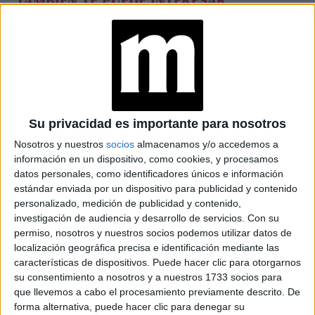
TAMBIÉN TE PUEDE INTERESAR
LAS RECETAS, LOS
DIBUJOS Y LAS
MUJERES QUE
MANTIENEN VIVO EL
RECUERDO DE IRÁN
Su privacidad es importante para nosotros
"USTED ESTÁ AQUÍ":
EL INGRESO
Nosotros y nuestros
socios
almacenamos y/o accedemos a
PROMEDIO DE LA
información en un dispositivo, como cookies, y procesamos
MUJER ARGENTINA
datos personales, como identificadores únicos e información
EN UN 44% MENOR
QUE EL DE LOS
estándar enviada por un dispositivo para publicidad y contenido
HOMBRES
personalizado, medición de publicidad y contenido,
investigación de audiencia y desarrollo de servicios.
Con su
permiso, nosotros y nuestros socios podemos utilizar datos de
YATAITY DEL
localización geográfica precisa e identificación mediante las
PARAGUAY: EL
PROYECTO TEXTIL
características de dispositivos. Puede hacer clic para otorgarnos
QUE RESCATA EL
su consentimiento a nosotros y a nuestros 1733 socios para
RITO DEL ANGELITO
que llevemos a cabo el procesamiento previamente descrito. De
Y LA MEMORIA
forma alternativa, puede hacer clic para denegar su
COLECTIVA