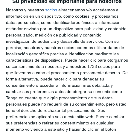
Su privacidad es importante para nosotros
Nosotros y nuestros
socios
almacenamos y/o accedemos a
información en un dispositivo, como cookies, y procesamos
datos personales, como identificadores únicos e información
estándar enviada por un dispositivo para publicidad y contenido
personalizado, medición de publicidad y contenido,
investigación de audiencia y desarrollo de servicios.
Con su
permiso, nosotros y nuestros socios podemos utilizar datos de
localización geográfica precisa e identificación mediante las
características de dispositivos. Puede hacer clic para otorgarnos
Accedé a los beneficios para suscriptores
su consentimiento a nosotros y a nuestros 1733 socios para
que llevemos a cabo el procesamiento previamente descrito. De
Contenidos exclusivos
forma alternativa, puede hacer clic para denegar su
Sorteos
consentimiento o acceder a información más detallada y
Descuentos en publicaciones
cambiar sus preferencias antes de otorgar su consentimiento.
Participación en los eventos organizados por
Tenga en cuenta que algún procesamiento de sus datos
Editorial Perfil.
personales puede no requerir de su consentimiento, pero usted
tiene el derecho de rechazar tal procesamiento. Sus
preferencias se aplicarán solo a este sitio web. Puede cambiar
Suscribite ahora
sus preferencias o retirar su consentimiento en cualquier
momento volviendo a este sitio y haciendo clic en el botón