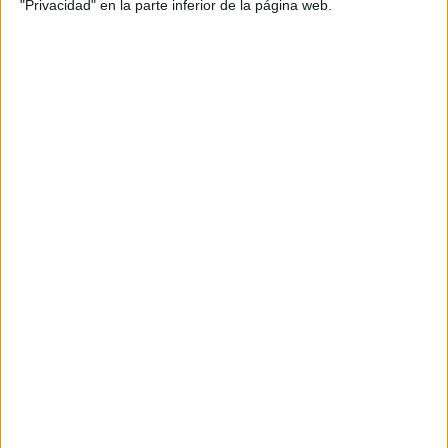
"Privacidad" en la parte inferior de la página web.
COMPARTÍ ESTA NOTA
EN ESTA NOTA
SARA GONZÁLEZ VELÁSQUEZ
Comentarios