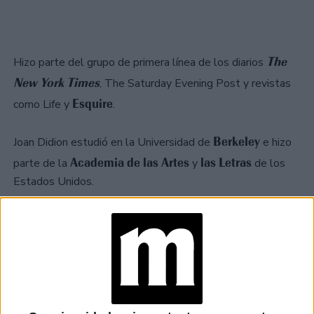
The
Hizo parte del grupo de primera línea de los diarios
New
York
Times
, The Saturday Evening Post y revistas
Esquire
como Life y
.
Berkeley
Joan Didion estudió en la Universidad de
e hizo
Academia
de
las
Artes
las
Letras
parte de la
y
de los
Estados Unidos.
Hollywood
Su muerte enluta a
y al mundo del
periodismo, dónde sus aportes fueron más allá de los
derechos
laboral. Una activista y defensora de los
de la
mujer
que marcó la vida de sus colegas y amigos.
GALERÍA DE IMÁGENES