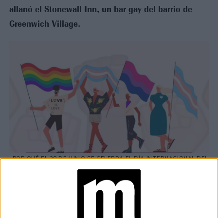
allanó el Stonewall Inn, un bar gay del barrio de
Greenwich Village.
¿POR QUÉ EL 28 DE JUNIO SE CELEBRA EL DÍA INTERNACIONAL DEL
ORGULLO?
El procedimiento consistió en separar hombres y
mujeres para comprobar su sexo.
El protocolo