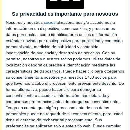
establecía que las personas vestidas de mujer tenían que
acompañar a las policías, y si algún hombre era descubierto
Su privacidad es importante para nosotros
en Stonewall Inn con ropa femenina, era inmediatamente
detenido.
Nosotros y nuestros
socios
almacenamos y/o accedemos a
información en un dispositivo, como cookies, y procesamos
datos personales, como identificadores únicos e información
estándar enviada por un dispositivo para publicidad y contenido
personalizado, medición de publicidad y contenido,
investigación de audiencia y desarrollo de servicios.
Con su
permiso, nosotros y nuestros socios podemos utilizar datos de
localización geográfica precisa e identificación mediante las
características de dispositivos. Puede hacer clic para otorgarnos
su consentimiento a nosotros y a nuestros 1733 socios para
que llevemos a cabo el procesamiento previamente descrito. De
forma alternativa, puede hacer clic para denegar su
consentimiento o acceder a información más detallada y
cambiar sus preferencias antes de otorgar su consentimiento.
¿POR QUÉ EL 28 DE JUNIO SE CELEBRA EL DÍA INTERNACIONAL DEL
ORGULLO?
Tenga en cuenta que algún procesamiento de sus datos
personales puede no requerir de su consentimiento, pero usted
tiene el derecho de rechazar tal procesamiento. Sus
TAMBIÉN TE PUEDE INTERESAR
preferencias se aplicarán solo a este sitio web. Puede cambiar