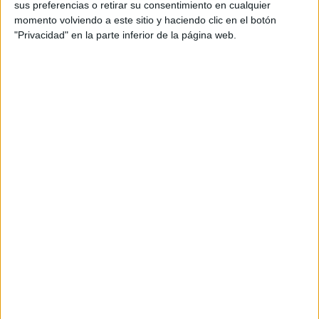
sus preferencias o retirar su consentimiento en cualquier
LAS RECETAS, LOS
momento volviendo a este sitio y haciendo clic en el botón
DIBUJOS Y LAS
"Privacidad" en la parte inferior de la página web.
MUJERES QUE
MANTIENEN VIVO EL
RECUERDO DE IRÁN
"USTED ESTÁ AQUÍ":
EL INGRESO
PROMEDIO DE LA
MUJER ARGENTINA
EN UN 44% MENOR
QUE EL DE LOS
HOMBRES
YATAITY DEL
PARAGUAY: EL
PROYECTO TEXTIL
QUE RESCATA EL
RITO DEL ANGELITO
Y LA MEMORIA
COLECTIVA