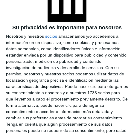
en un 45 por ciento la
La relación con el agresor es
pareja actual de la víctima y en un 21,33 su ex
Su privacidad es importante para nosotros
pareja
. El 15,33 por ciento corresponde a un familiar, el 6
Nosotros y nuestros
socios
almacenamos y/o accedemos a
solo el 2,66 por ciento a un
a un conocido y
información en un dispositivo, como cookies, y procesamos
desconocido
.
datos personales, como identificadores únicos e información
estándar enviada por un dispositivo para publicidad y contenido
personalizado, medición de publicidad y contenido,
investigación de audiencia y desarrollo de servicios.
Con su
permiso, nosotros y nuestros socios podemos utilizar datos de
localización geográfica precisa e identificación mediante las
características de dispositivos. Puede hacer clic para otorgarnos
su consentimiento a nosotros y a nuestros 1733 socios para
que llevemos a cabo el procesamiento previamente descrito. De
forma alternativa, puede hacer clic para denegar su
consentimiento o acceder a información más detallada y
cambiar sus preferencias antes de otorgar su consentimiento.
Tenga en cuenta que algún procesamiento de sus datos
personales puede no requerir de su consentimiento, pero usted