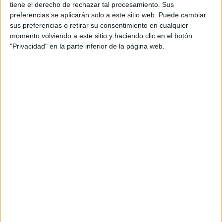
tiene el derecho de rechazar tal procesamiento. Sus
preferencias se aplicarán solo a este sitio web. Puede cambiar
sus preferencias o retirar su consentimiento en cualquier
momento volviendo a este sitio y haciendo clic en el botón
"Privacidad" en la parte inferior de la página web.
Además, el 18,33 por ciento de esas mujeres asesinadas
habían hecho una denuncia por violencia de género y de
el 8,4 tenía medidas judiciales
ese porcentaje
.