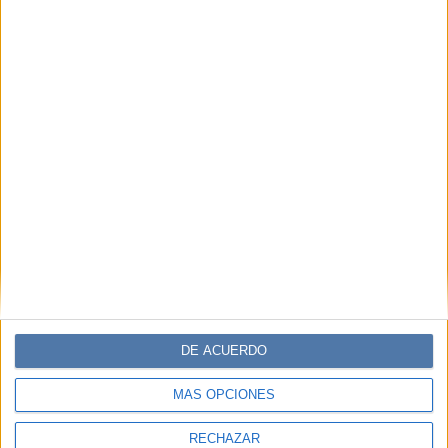
Suscribite ahora
COMPARTÍ ESTA NOTA
EN ESTA NOTA
TEMAS:
OJOS
COLOR
GENÉTICA
Comentarios
DE ACUERDO
MÁS OPCIONES
RECHAZAR