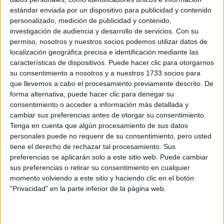
estándar enviada por un dispositivo para publicidad y contenido
La mutación se produjo en una región reguladora del gen
personalizado, medición de publicidad y contenido,
HERC2
OCA2
, disminuyendo la actividad del gen
,
investigación de audiencia y desarrollo de servicios.
Con su
responsable de la producción de melanina.
permiso, nosotros y nuestros socios podemos utilizar datos de
localización geográfica precisa e identificación mediante las
características de dispositivos. Puede hacer clic para otorgarnos
TAMBIÉN TE PUEDE INTERESAR
su consentimiento a nosotros y a nuestros 1733 socios para
que llevemos a cabo el procesamiento previamente descrito. De
DE INVIERNO A
forma alternativa, puede hacer clic para denegar su
VERANO: LOS
consentimiento o acceder a información más detallada y
ANTEOJOS Y2K
FAVORITOS DE LAS
cambiar sus preferencias antes de otorgar su consentimiento.
MÁS FASHIONISTAS
Tenga en cuenta que algún procesamiento de sus datos
ESTE 2026
personales puede no requerir de su consentimiento, pero usted
tiene el derecho de rechazar tal procesamiento. Sus
MAQUILLAJE PARA
preferencias se aplicarán solo a este sitio web. Puede cambiar
OJOS MARRONES:
LOS MEJORES
sus preferencias o retirar su consentimiento en cualquier
CONSEJOS DE
momento volviendo a este sitio y haciendo clic en el botón
EXPERTOS
"Privacidad" en la parte inferior de la página web.
LOS OJOS PUESTOS
EN LASSO: CONOCÉ