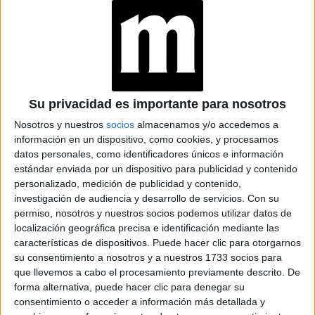
GOBERNADORA AL FIRMAR
LA LEY
“Aquí en Alabama, los hombres usan el baño de
hombres y las damas usan el baño de damas; es
Su privacidad es importante para nosotros
realmente una obviedad “
, afirmó la gobernadora Kay
Ivey, y agregó ““Creo firmemente que, si Dios te hizo niño,
Nosotros y nuestros
socios
almacenamos y/o accedemos a
información en un dispositivo, como cookies, y procesamos
eres un niño, y si te hizo niña, eres una niña “, minutos antes
datos personales, como identificadores únicos e información
de firmar la ley.
estándar enviada por un dispositivo para publicidad y contenido
personalizado, medición de publicidad y contenido,
Los médicos o personas que promuevan o hagan parte de
investigación de audiencia y desarrollo de servicios.
Con su
cualquier acción para el cambio de género en menores de
permiso, nosotros y nuestros socios podemos utilizar datos de
localización geográfica precisa e identificación mediante las
se le podrán imponer penas de hasta 10
19 años,
características de dispositivos. Puede hacer clic para otorgarnos
años de cárcel.
su consentimiento a nosotros y a nuestros 1733 socios para
que llevemos a cabo el procesamiento previamente descrito. De
GALERÍA DE IMÁGENES
forma alternativa, puede hacer clic para denegar su
consentimiento o acceder a información más detallada y