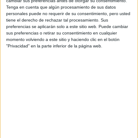
cambiar sus preferencias antes de otorgar su consentimiento.
Tenga en cuenta que algún procesamiento de sus datos
personales puede no requerir de su consentimiento, pero usted
tiene el derecho de rechazar tal procesamiento. Sus
preferencias se aplicarán solo a este sitio web. Puede cambiar
sus preferencias o retirar su consentimiento en cualquier
momento volviendo a este sitio y haciendo clic en el botón
"Privacidad" en la parte inferior de la página web.
Accedé a los beneficios para suscriptores
Contenidos exclusivos
Sorteos
Descuentos en publicaciones
Participación en los eventos organizados por
Editorial Perfil.
Suscribite ahora
COMPARTÍ ESTA NOTA