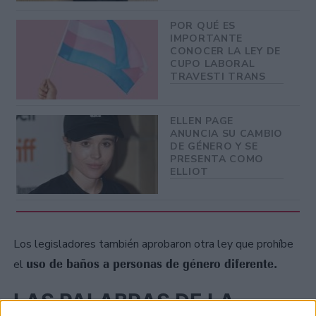
POR QUÉ ES
IMPORTANTE
CONOCER LA LEY DE
CUPO LABORAL
TRAVESTI TRANS
ELLEN PAGE
ANUNCIA SU CAMBIO
DE GÉNERO Y SE
PRESENTA COMO
ELLIOT
Los legisladores también aprobaron otra ley que prohíbe
uso de baños a personas de género diferente.
el
LAS PALABRAS DE LA