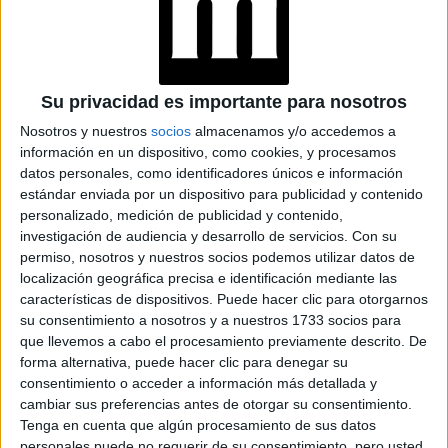
QUE EL DE LOS
HOMBRES
YATAITY DEL
PARAGUAY: EL
Su privacidad es importante para nosotros
PROYECTO TEXTIL
QUE RESCATA EL
Nosotros y nuestros
socios
almacenamos y/o accedemos a
RITO DEL ANGELITO
información en un dispositivo, como cookies, y procesamos
Y LA MEMORIA
datos personales, como identificadores únicos e información
COLECTIVA
estándar enviada por un dispositivo para publicidad y contenido
personalizado, medición de publicidad y contenido,
FAKE NEWS E
investigación de audiencia y desarrollo de servicios.
Con su
INTELIGENCIA
permiso, nosotros y nuestros socios podemos utilizar datos de
ARTIFICIAL: POR
localización geográfica precisa e identificación mediante las
QUÉ YA NO
características de dispositivos. Puede hacer clic para otorgarnos
SABEMOS QUÉ ES
su consentimiento a nosotros y a nuestros 1733 socios para
REAL EN REDES
que llevemos a cabo el procesamiento previamente descrito. De
forma alternativa, puede hacer clic para denegar su
consentimiento o acceder a información más detallada y
cambiar sus preferencias antes de otorgar su consentimiento.
con Meghan Markle, quien en
Algo similar sucedió
Tenga en cuenta que algún procesamiento de sus datos
menos de 24 horas presentó al mundo al pequeño
personales puede no requerir de su consentimiento, pero usted