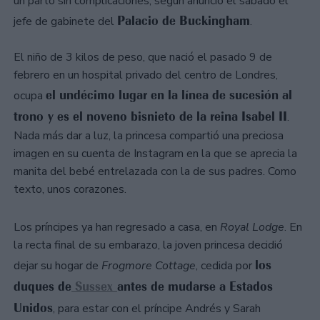
un parto sin complicaciones, según anunció el sábado el
Palacio de Buckingham
jefe de gabinete del
.
El niño de 3 kilos de peso, que nació el pasado 9 de
febrero en un hospital privado del centro de Londres,
el undécimo lugar en la línea de sucesión al
ocupa
trono y es el noveno bisnieto de la reina Isabel II
.
Nada más dar a luz, la princesa compartió una preciosa
imagen en su cuenta de Instagram en la que se aprecia la
manita del bebé entrelazada con la de sus padres. Como
texto, unos corazones.
Los príncipes ya han regresado a casa, en
Royal Lodge
. En
la recta final de su embarazo, la joven princesa decidió
los
dejar su hogar de
Frogmore Cottage
, cedida por
duques de
Sussex
antes de mudarse a Estados
Unidos
, para estar con el príncipe Andrés y Sarah