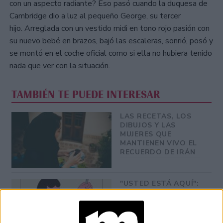
con un aspecto radiante? Eso pasó cuando la duquesa de
Cambridge dio a luz al pequeño George, su tercer
hijo. Arreglada con un vestido midi en tono rojo pasión con
su nuevo bebé en brazos, bajó las escaleras, sonrió, posó y
se montó en el coche oficial como si ella no hubiera tenido
nada que ver con la situación.
TAMBIÉN TE PUEDE INTERESAR
LAS RECETAS, LOS
DIBUJOS Y LAS
MUJERES QUE
MANTIENEN VIVO EL
RECUERDO DE IRÁN
"USTED ESTÁ AQUÍ":
EL INGRESO
PROMEDIO DE LA
MUJER ARGENTINA
EN UN 44% MENOR