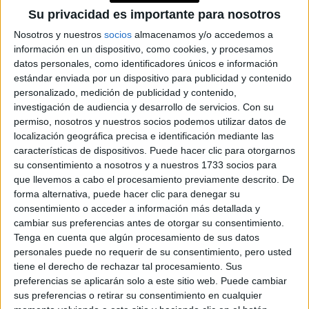
Su privacidad es importante para nosotros
Nosotros y nuestros
socios
almacenamos y/o accedemos a
información en un dispositivo, como cookies, y procesamos
datos personales, como identificadores únicos e información
estándar enviada por un dispositivo para publicidad y contenido
personalizado, medición de publicidad y contenido,
investigación de audiencia y desarrollo de servicios.
Con su
permiso, nosotros y nuestros socios podemos utilizar datos de
localización geográfica precisa e identificación mediante las
TAMBIÉN TE PUEDE INTERESAR
características de dispositivos. Puede hacer clic para otorgarnos
su consentimiento a nosotros y a nuestros 1733 socios para
LAS RECETAS, LOS
que llevemos a cabo el procesamiento previamente descrito. De
DIBUJOS Y LAS
forma alternativa, puede hacer clic para denegar su
MUJERES QUE
consentimiento o acceder a información más detallada y
MANTIENEN VIVO EL
cambiar sus preferencias antes de otorgar su consentimiento.
RECUERDO DE IRÁN
Tenga en cuenta que algún procesamiento de sus datos
personales puede no requerir de su consentimiento, pero usted
tiene el derecho de rechazar tal procesamiento. Sus
"USTED ESTÁ AQUÍ":
EL INGRESO
preferencias se aplicarán solo a este sitio web. Puede cambiar
PROMEDIO DE LA
sus preferencias o retirar su consentimiento en cualquier
MUJER ARGENTINA