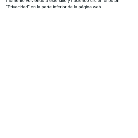
momento volviendo a este sitio y haciendo clic en el botón
EN UN 44% MENOR
"Privacidad" en la parte inferior de la página web.
QUE EL DE LOS
HOMBRES
YATAITY DEL
PARAGUAY: EL
PROYECTO TEXTIL
QUE RESCATA EL
RITO DEL ANGELITO
Y LA MEMORIA
COLECTIVA
FAKE NEWS E
INTELIGENCIA
ARTIFICIAL: POR
QUÉ YA NO
SABEMOS QUÉ ES
REAL EN REDES
Hoy en día, a sus 36 años, Andrea lleva una vida centrada