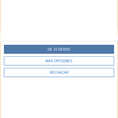
"avance
Asimismo, la emergencia sanitaria no detuvo el
de la industria extractiva"
, como es el caso de la región
de Catamarca, en donde las actividades de exploración y
explotación de litio "han generado conflictos con las
comunidades locales".
GALERÍA DE IMÁGENES
DE ACUERDO
MÁS OPCIONES
RECHAZAR