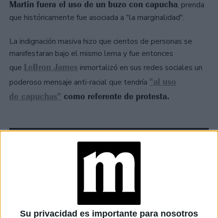
Martin fuera el uso de un buzo con capucha
, prenda
que históricamente fue asociada a "la marginalidad".
La indignación masiva hizo que cientos de personas se
manifestaran bajo el mismo lema y fue entonces
LeBron James
que
inmortalizó en sus redes sociales un
"al uso
poderoso mensaje anti-racial que tendría
de capuchas"
como referente de protesta.
Su privacidad es importante para nosotros