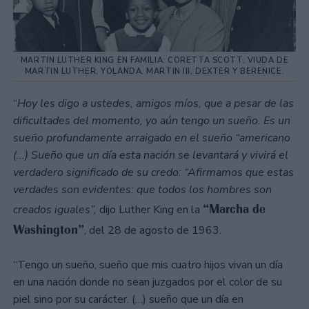
MARTIN LUTHER KING EN FAMILIA: CORETTA SCOTT, VIUDA DE
MARTIN LUTHER, YOLANDA, MARTIN III, DEXTER Y BERENICE.
“
Hoy les digo a ustedes, amigos míos, que a pesar de las
dificultades del momento, yo aún tengo un sueño. Es un
sueño profundamente arraigado en el sueño “americano
(...) Sueño que un día esta nación se levantará y vivirá el
verdadero significado de su credo: “Afirmamos que estas
verdades son evidentes: que todos los hombres son
“Marcha de
creados iguales”,
dijo Luther King en la
Washington”
, del 28 de agosto de 1963.
“Tengo un sueño, sueño que mis cuatro hijos vivan un día
en una nación donde no sean juzgados por el color de su
piel sino por su carácter. (…) sueño que un día en