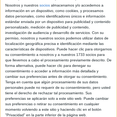
Nosotros y nuestros
socios
almacenamos y/o accedemos a
información en un dispositivo, como cookies, y procesamos
datos personales, como identificadores únicos e información
estándar enviada por un dispositivo para publicidad y contenido
personalizado, medición de publicidad y contenido,
investigación de audiencia y desarrollo de servicios.
Con su
permiso, nosotros y nuestros socios podemos utilizar datos de
localización geográfica precisa e identificación mediante las
El jugador se mostró usando “buzo con capucha” junto a
características de dispositivos. Puede hacer clic para otorgarnos
sus compañeros de equipo de “Miami Heat”, dejando de
su consentimiento a nosotros y a nuestros 1733 socios para
que llevemos a cabo el procesamiento previamente descrito. De
la NBA durante los últimos años había
lado que
forma alternativa, puede hacer clic para denegar su
prohibido el uso de dicha prenda
durante los partidos,
consentimiento o acceder a información más detallada y
las conferencias de prensa e incluso cualquier evento
cambiar sus preferencias antes de otorgar su consentimiento.
Tenga en cuenta que algún procesamiento de sus datos
relacionado.
personales puede no requerir de su consentimiento, pero usted
tiene el derecho de rechazar tal procesamiento. Sus
Un código de vestimenta impuesto por el comisionado de
preferencias se aplicarán solo a este sitio web. Puede cambiar
David Stern
la NBA,
, al comienzo de la temporada 2005,
sus preferencias o retirar su consentimiento en cualquier
momento volviendo a este sitio y haciendo clic en el botón
"un poco menos
como medida para que liga se vea
"Privacidad" en la parte inferior de la página web.