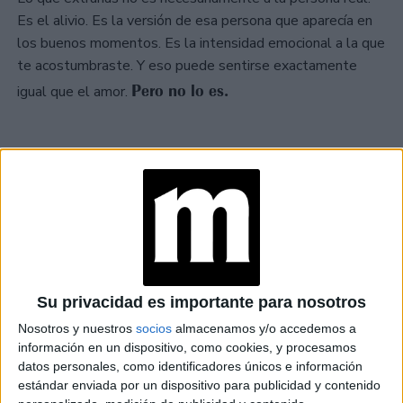
Es el alivio. Es la versión de esa persona que aparecía en
los buenos momentos. Es la intensidad emocional a la que
te acostumbraste. Y eso puede sentirse exactamente
Pero no lo es.
igual que el amor.
TAMBIÉN TE PUEDE INTERESAR
CONSEJOS PARA
MEJORAR LA
INTIMIDAD EN LAS
RELACIONES
Su privacidad es importante para nosotros
HORÓSCOPO DE LA
Nosotros y nuestros
socios
almacenamos y/o accedemos a
SEMANA: ENERGÍA,
información en un dispositivo, como cookies, y procesamos
VÍNCULOS Y
datos personales, como identificadores únicos e información
DECISIONES CLAVE
estándar enviada por un dispositivo para publicidad y contenido