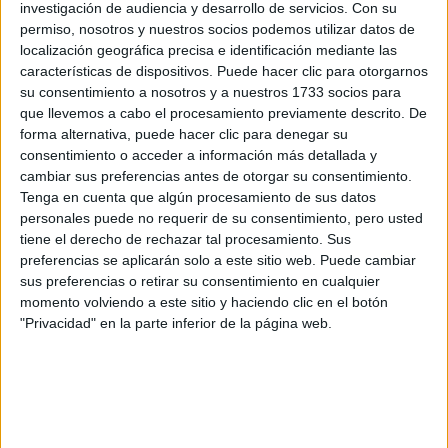
investigación de audiencia y desarrollo de servicios.
Con su
permiso, nosotros y nuestros socios podemos utilizar datos de
localización geográfica precisa e identificación mediante las
producir sustancias que controlan en
Además de
características de dispositivos. Puede hacer clic para otorgarnos
dolor y la depresión
, la masturbación es beneficiosa para
su consentimiento a nosotros y a nuestros 1733 socios para
el organismo. El autoconocimiento la autoexploración
que llevemos a cabo el procesamiento previamente descrito. De
forma alternativa, puede hacer clic para denegar su
reconocer
ayudan a las personas con autoestima baja, a
consentimiento o acceder a información más detallada y
sus partes intimas y los puntos de placer.
cambiar sus preferencias antes de otorgar su consentimiento.
Tenga en cuenta que algún procesamiento de sus datos
personales puede no requerir de su consentimiento, pero usted
piel hidratada y sana
Tener una
puede lograrse con
tiene el derecho de rechazar tal procesamiento. Sus
ayuda de tratamientos cosméticos, pero la alimentación y
preferencias se aplicarán solo a este sitio web. Puede cambiar
estimulen la
sus preferencias o retirar su consentimiento en cualquier
las rutinas con buenos hábitos que
momento volviendo a este sitio y haciendo clic en el botón
producción de colágeno
pueden lograrse por medio de
"Privacidad" en la parte inferior de la página web.
la masturbación.
GALERÍA DE IMÁGENES