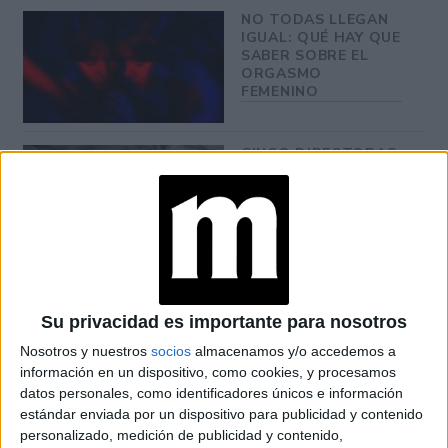
NO TODAS LLEGAN
IGUAL: QUÉ HAY QUE
SABER SOBRE EL
ORGASMO
FEMENINO
CINCO DIRECTORAS
DE PORNO
FEMINISTA QUE
MUESTRAN LO QUE
LAS MUJERES
REALMENTE
QUIEREN VER EN EL
SEXO
Su privacidad es importante para nosotros
MICROPENE: CÓMO
LOGRAR EL
Nosotros y nuestros
socios
almacenamos y/o accedemos a
ORGASMO Y
información en un dispositivo, como cookies, y procesamos
DISFRUTAR EN
datos personales, como identificadores únicos e información
PAREJA
estándar enviada por un dispositivo para publicidad y contenido
personalizado, medición de publicidad y contenido,