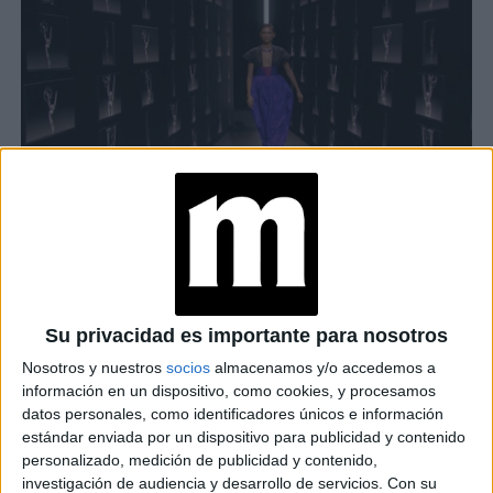
EL PRIMER LOOK DE LA ACTRIZ A CARGO DE CHRISTOPHER JOHN
ROGERS
Zendaya
Ya en su casa,
lució un nuevo outfit. Esta vez fue
Giorgio Armani
el turno de
: una falda negra tejida mate
Su privacidad es importante para nosotros
con lunares rosa, combinada con un top bandeau de
Nosotros y nuestros
socios
almacenamos y/o accedemos a
terciopelo negro completamente bordado en perlas y
información en un dispositivo, como cookies, y procesamos
cristales.
datos personales, como identificadores únicos e información
estándar enviada por un dispositivo para publicidad y contenido
personalizado, medición de publicidad y contenido,
at Redacción Marie Claire
investigación de audiencia y desarrollo de servicios.
Con su