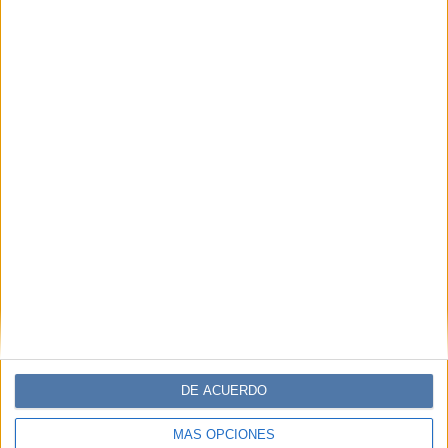
Accedé a los beneficios para suscriptores
Contenidos exclusivos
Sorteos
Descuentos en publicaciones
Participación en los eventos organizados por
Editorial Perfil.
Suscribite ahora
DE ACUERDO
COMPARTÍ ESTA NOTA
MÁS OPCIONES