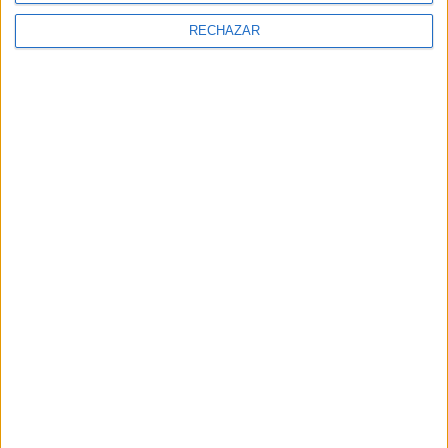
EN ESTA NOTA
RECHAZAR
Comentarios