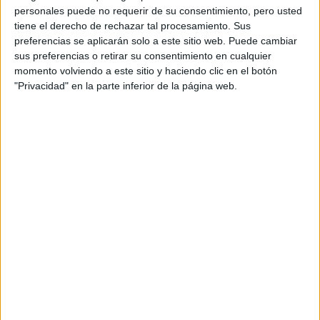
DESEO ES QUE NOS
personales puede no requerir de su consentimiento, pero usted
UNAMOS COMO
tiene el derecho de rechazar tal procesamiento. Sus
COMUNIDADES
LATINAS”
preferencias se aplicarán solo a este sitio web. Puede cambiar
sus preferencias o retirar su consentimiento en cualquier
momento volviendo a este sitio y haciendo clic en el botón
CONOCÉ A ESTAS
"Privacidad" en la parte inferior de la página web.
CINCO MUJERES
LATINAS QUE
TRANSFORMAN LA
MODA DE LA
REGIÓN
LA CASA DE LA
ARTISTA PARISINA
ALEX PANDEV: UN
REFUGIO CREATIVO
EN PERMANENTE
TRANSFORMACIÓN
ALEJANDRA
NAUGHTON,
ECONOMISTA Y
AUTORA: “NADIE