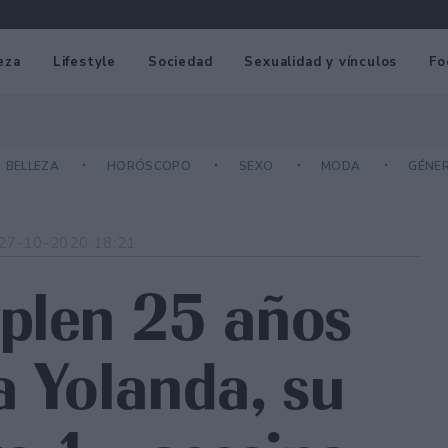
eza
Lifestyle
Sociedad
Sexualidad y vínculos
Fo
BELLEZA
HORÓSCOPO
SEXO
MODA
GÉNE
27-10-2020 18:21
mplen 25 años
a Yolanda, su