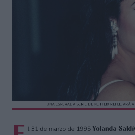
UNA ESPERADA SERIE DE NETFLIX REFLEJARÁ A
E
Yolanda Saldí
l 31 de marzo de 1995