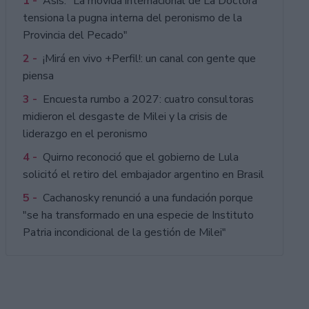
1 -
Asís: "La movida internacional de La Doctora
tensiona la pugna interna del peronismo de la
Provincia del Pecado"
2 -
¡Mirá en vivo +Perfil!: un canal con gente que
piensa
3 -
Encuesta rumbo a 2027: cuatro consultoras
midieron el desgaste de Milei y la crisis de
liderazgo en el peronismo
4 -
Quirno reconoció que el gobierno de Lula
solicitó el retiro del embajador argentino en Brasil
5 -
Cachanosky renunció a una fundación porque
"se ha transformado en una especie de Instituto
Patria incondicional de la gestión de Milei"