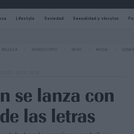
eza
Lifestyle
Sociedad
Sexualidad y vínculos
Fo
BELLEZA
HORÓSCOPO
SEXO
MODA
GÉNE
09-03-2021 18:30
án se lanza con
e las letras