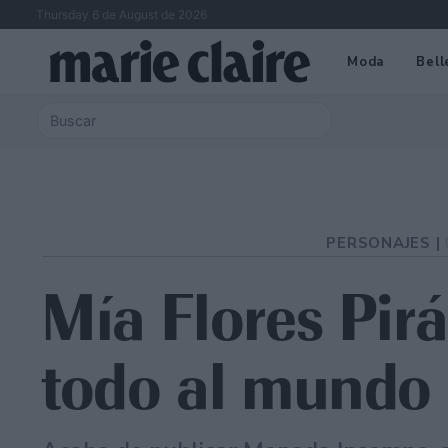
Thursday 6 de August de 2026
Moda
Bell
PERSONAJES |
Mía Flores Pir
todo al mundo d