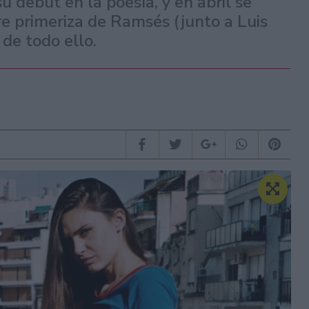
 debut en la poesía, y en abril se
re primeriza de Ramsés (junto a Luis
 de todo ello.