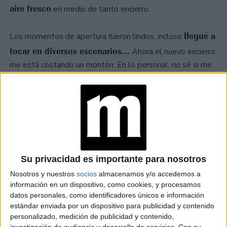
aire fresco
en medio de tanto encierro.
llegué a
Los momentos de apertura fueron lindos, incluso
tocar en diversos escenarios…
Ahora el nuevo encierro
me está costando un montón. En lo personal, no sé si me
deja alguna enseñanza toda esta experiencia. Y si hay una
la cambio sin dudar
enseñanza, creo que
por todo el
mal que nos dejó la pandemia…
Su privacidad es importante para nosotros
Nosotros y nuestros
socios
almacenamos y/o accedemos a
información en un dispositivo, como cookies, y procesamos
datos personales, como identificadores únicos e información
estándar enviada por un dispositivo para publicidad y contenido
personalizado, medición de publicidad y contenido,