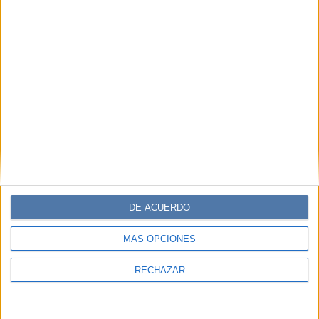
EN ESTA NOTA
PERSONALIDAES:
MALENA VILLA
TOTO FERRO
SERIES:
LA NEGACIÓN
CINE:
EL ÁNGEL
TEMAS:
ACTRICES
MÚSICA
NOTA DE TAPA
NUEVA GENERACIÓN
ENTREVISTA
FEMINISMO
ACTIVISMO
REDES SOCIALES
DE ACUERDO
PABLO STEINMANN
MÁS OPCIONES
RECHAZAR
Comentarios