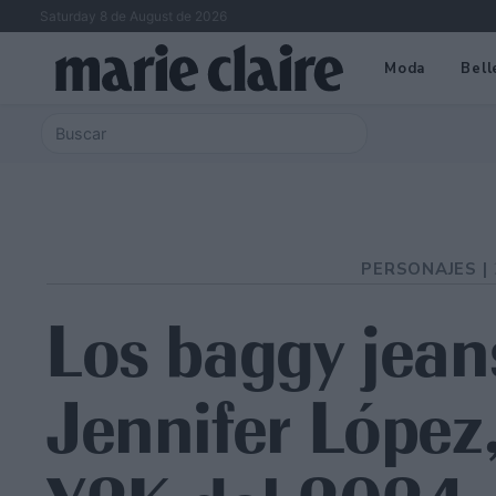
Saturday 8 de August de 2026
Moda
Bell
PERSONAJES |
Los baggy jean
Jennifer López,