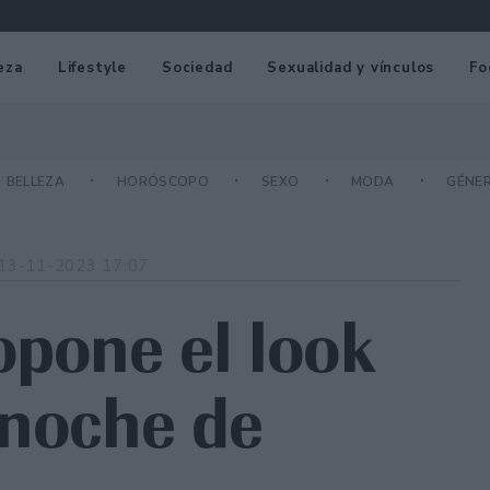
eza
Lifestyle
Sociedad
Sexualidad y vínculos
Fo
BELLEZA
HORÓSCOPO
SEXO
MODA
GÉNE
13-11-2023 17:07
opone el look
 noche de