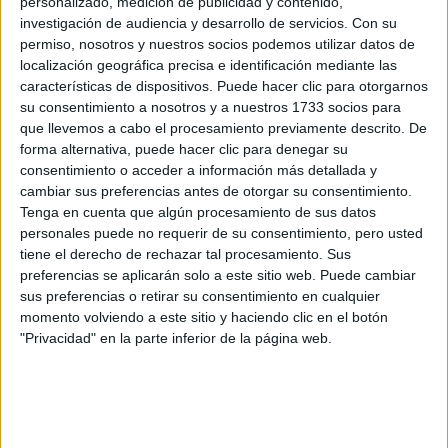
personalizado, medición de publicidad y contenido,
a los equipos para la preparación y $11 millones a
investigación de audiencia y desarrollo de servicios.
Con su
los clubes para sus jugadores.
permiso, nosotros y nuestros socios podemos utilizar datos de
El premio en metálico de $110 millones de dólares
localización geográfica precisa e identificación mediante las
características de dispositivos. Puede hacer clic para otorgarnos
es un aumento de casi tres veces la cifra de 2019 y
su consentimiento a nosotros y a nuestros 1733 socios para
casi siete veces más que en 2015, pero sigue siendo
que llevemos a cabo el procesamiento previamente descrito. De
considerablemente inferior a los $440 millones de
forma alternativa, puede hacer clic para denegar su
dólares en premios totales otorgados en la Copa
consentimiento o acceder a información más detallada y
Mundial masculina en Qatar del año pasado.
cambiar sus preferencias antes de otorgar su consentimiento.
Tenga en cuenta que algún procesamiento de sus datos
El presidente de la FIFA, Gianni Infantino, dijo a
personales puede no requerir de su consentimiento, pero usted
principios de este año que espera que la Copa
tiene el derecho de rechazar tal procesamiento. Sus
Mundial masculina de 2026 y la femenina de 2027
preferencias se aplicarán solo a este sitio web. Puede cambiar
tengan el mismo premio en metálico.
sus preferencias o retirar su consentimiento en cualquier
La Selección Argentina buscará el próximo lunes 24
momento volviendo a este sitio y haciendo clic en el botón
"Privacidad" en la parte inferior de la página web.
de julio arrancar de la mejor forma y tratar de
conseguir su primer triunfo en la historia de las Copas
del Mundo ante Italia.
GALERÍA DE IMÁGENES