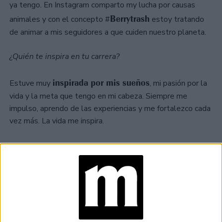
ya tengo. En Instagram comparto my lucha por causas
Berrytrash
animales y con el concepto #
estoy tratando
de animar a mis seguidores a que cuiden nuestro planeta.
¿Quién te inspira en tu carrera?
inspirada por mis sueños
Estuve muy
, mi pasión por la
vida y la meta que tengo en mi cabeza. Siempre me
impulso, aprendo de las experiencias y me fortalezco cada
vez más. La vida me inspira.
TAMBIÉN TE PUEDE INTERESAR
ZOE SALDANA,
PROTAGONISTA DE
LIONESS
(PARAMOUNT+): “MI
DESEO ES QUE NOS
UNAMOS COMO