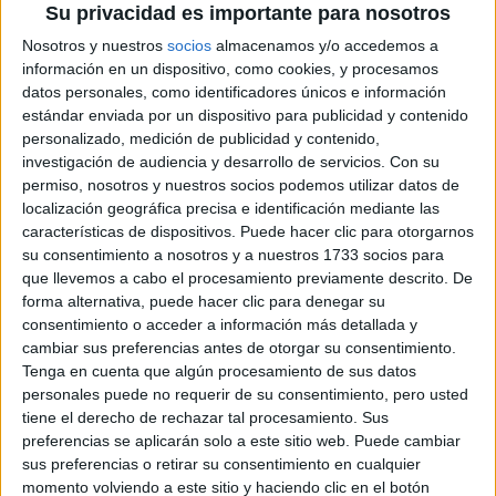
COMUNIDADES
Su privacidad es importante para nosotros
LATINAS”
Nosotros y nuestros
socios
almacenamos y/o accedemos a
información en un dispositivo, como cookies, y procesamos
CONOCÉ A ESTAS
datos personales, como identificadores únicos e información
CINCO MUJERES
estándar enviada por un dispositivo para publicidad y contenido
LATINAS QUE
TRANSFORMAN LA
personalizado, medición de publicidad y contenido,
MODA DE LA
investigación de audiencia y desarrollo de servicios.
Con su
REGIÓN
permiso, nosotros y nuestros socios podemos utilizar datos de
localización geográfica precisa e identificación mediante las
características de dispositivos. Puede hacer clic para otorgarnos
LA CASA DE LA
ARTISTA PARISINA
su consentimiento a nosotros y a nuestros 1733 socios para
ALEX PANDEV: UN
que llevemos a cabo el procesamiento previamente descrito. De
REFUGIO CREATIVO
forma alternativa, puede hacer clic para denegar su
EN PERMANENTE
consentimiento o acceder a información más detallada y
TRANSFORMACIÓN
cambiar sus preferencias antes de otorgar su consentimiento.
Tenga en cuenta que algún procesamiento de sus datos
ALEJANDRA
personales puede no requerir de su consentimiento, pero usted
NAUGHTON,
tiene el derecho de rechazar tal procesamiento. Sus
ECONOMISTA Y
preferencias se aplicarán solo a este sitio web. Puede cambiar
AUTORA: “NADIE
sus preferencias o retirar su consentimiento en cualquier
ROMPE SOLA EL
TECHO DE CRISTAL”
momento volviendo a este sitio y haciendo clic en el botón