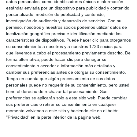
datos personales, como identificadores únicos e información
CUANDO LA MODA
estándar enviada por un dispositivo para publicidad y contenido
ARGENTINA SE
personalizado, medición de publicidad y contenido,
ENCUENTRA CON LA
IA
investigación de audiencia y desarrollo de servicios.
Con su
permiso, nosotros y nuestros socios podemos utilizar datos de
localización geográfica precisa e identificación mediante las
JEANS
características de dispositivos. Puede hacer clic para otorgarnos
ACAMPANADOS DE
su consentimiento a nosotros y a nuestros 1733 socios para
REGRESO: IDEAS DE
que llevemos a cabo el procesamiento previamente descrito. De
LOOKS CON
forma alternativa, puede hacer clic para denegar su
BÁSICOS
consentimiento o acceder a información más detallada y
cambiar sus preferencias antes de otorgar su consentimiento.
Tenga en cuenta que algún procesamiento de sus datos
LOOKS BÁSICOS
personales puede no requerir de su consentimiento, pero usted
CON JEANS ANCHOS
PARA CERRAR EL
tiene el derecho de rechazar tal procesamiento. Sus
INVIERNO 2026
preferencias se aplicarán solo a este sitio web. Puede cambiar
sus preferencias o retirar su consentimiento en cualquier
momento volviendo a este sitio y haciendo clic en el botón
"Privacidad" en la parte inferior de la página web.