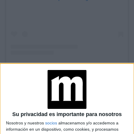
TAMBIÉN TE PUEDE INTERESAR
MOM JEANS: EL
MODELO DE DENIM
MÁS FAVORECEDOR
Y QUE NUNCA PASA
DE MODA
Su privacidad es importante para nosotros
Nosotros y nuestros
socios
almacenamos y/o accedemos a
información en un dispositivo, como cookies, y procesamos
TECNOMODA 2026: