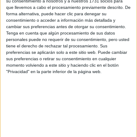
su consentimiento a nosotros y a nuestros 1731 socios para
que llevemos a cabo el procesamiento previamente descrito. De
forma alternativa, puede hacer clic para denegar su
consentimiento o acceder a información más detallada y
cambiar sus preferencias antes de otorgar su consentimiento.
Tenga en cuenta que algún procesamiento de sus datos
Tini Stoessel
dos
aprovechó el anuncio de la apertura de
personales puede no requerir de su consentimiento, pero usted
fechas adicionales
concierto en Buenos Aires
para su
tiene el derecho de rechazar tal procesamiento. Sus
para lucir el total pink look, y compartió con sus fanáticos,
preferencias se aplicarán solo a este sitio web. Puede cambiar
sus preferencias o retirar su consentimiento en cualquier
24 y 27 de marzo del 2022
que el
, también se
momento volviendo a este sitio y haciendo clic en el botón
Hipódromo de Palermo.
presentará en el
"Privacidad" en la parte inferior de la página web.
OTRAS CASAS Y ARTISTAS
ELIGEN EL ROSA