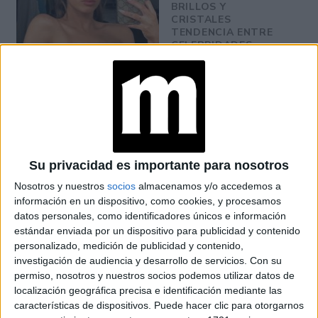
BRILLOS Y
CRISTALES
TENDENCIA ENTRE
CELEBRIDADES
TINI STOESSEL
INSPIRA CON SUS
BAGGY JEANS Y
CROP TOPS
Su privacidad es importante para nosotros
EL GRAN REGRESO
Nosotros y nuestros
socios
almacenamos y/o accedemos a
DE BALENCIAGA A
LA ALTA COSTURA
información en un dispositivo, como cookies, y procesamos
TRAS 53 AÑOS
datos personales, como identificadores únicos e información
estándar enviada por un dispositivo para publicidad y contenido
personalizado, medición de publicidad y contenido,
investigación de audiencia y desarrollo de servicios.
Con su
RIHANNA ELIGIÓ UN
permiso, nosotros y nuestros socios podemos utilizar datos de
LOOK ROSA TOTAL
localización geográfica precisa e identificación mediante las
PARA UNA CITA
características de dispositivos. Puede hacer clic para otorgarnos
ROMÁNTICA