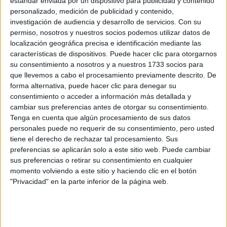
estándar enviada por un dispositivo para publicidad y contenido
personalizado, medición de publicidad y contenido,
investigación de audiencia y desarrollo de servicios.
Con su
permiso, nosotros y nuestros socios podemos utilizar datos de
LAS 3 MUJERES QUE
localización geográfica precisa e identificación mediante las
FUERON
características de dispositivos. Puede hacer clic para otorgarnos
MEDALLISTAS Y HOY
SON ÍCONOS DE
su consentimiento a nosotros y a nuestros 1733 socios para
MODA O FEMINISMO
que llevemos a cabo el procesamiento previamente descrito. De
forma alternativa, puede hacer clic para denegar su
consentimiento o acceder a información más detallada y
LOS MEJORES
cambiar sus preferencias antes de otorgar su consentimiento.
LOOKS DE KATE
Tenga en cuenta que algún procesamiento de sus datos
MIDDLETON EN
personales puede no requerir de su consentimiento, pero usted
WIMBLEDON
tiene el derecho de rechazar tal procesamiento. Sus
preferencias se aplicarán solo a este sitio web. Puede cambiar
sus preferencias o retirar su consentimiento en cualquier
momento volviendo a este sitio y haciendo clic en el botón
"Privacidad" en la parte inferior de la página web.
El pádel se profesionalizó en conjunto con Argentina y
España en los 90s, siendo uno de los deportes más
tendenciosos de la época. Para los 2.000 Argentina se