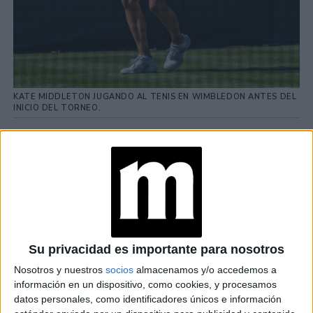
KATE MIDDLETON JUGANDO AL TENIS EN WIMBLEDON ANTES DEL
INICIO DEL TORNEO.
TAMBIÉN TE PUEDE INTERESAR
VENUS WILLIAMS:
CONOCÉ SU FACETA
DE DISEÑADORA DE
INTERIORES
Su privacidad es importante para nosotros
Nosotros y nuestros
socios
almacenamos y/o accedemos a
JULIANA AWADA Y
SU LOOK VINTAGE
información en un dispositivo, como cookies, y procesamos
PARA JUGAR AL
datos personales, como identificadores únicos e información
TENIS